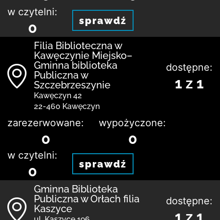
w czytelni:
sprawdź
0
Filia Biblioteczna w
Kawęczynie Miejsko–
Gminna biblioteka
dostępne:
Publiczna w
1 z 1
Szczebrzeszynie
Kawęczyn 42
22-460 Kawęczyn
zarezerwowane:
wypożyczone:
0
0
w czytelni:
sprawdź
0
Gminna Biblioteka
Publiczna w Orłach filia
dostępne:
Kaszyce
1 z 1
ul. Kaszyce 196