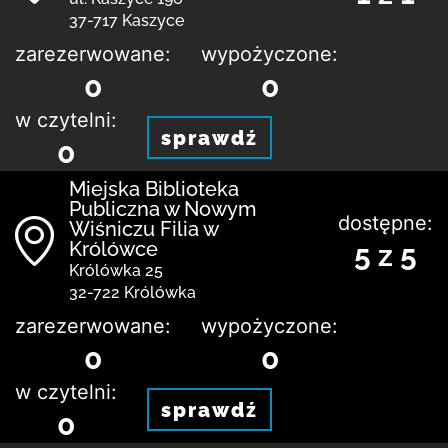
37-717 Kaszyce
zarezerwowane:
wypożyczone:
0
0
w czytelni:
sprawdź
0
Miejska Biblioteka
Publiczna w Nowym
dostępne:
Wiśniczu Filia w
Królówce
5 z 5
Królówka 25
32-722 Królówka
zarezerwowane:
wypożyczone:
0
0
w czytelni:
sprawdź
0