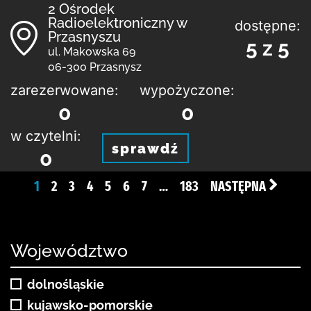
2 Ośrodek
Radioelektroniczny w
dostępne:
Przasnyszu
5 z 5
ul. Makowska 69
06-300 Przasnysz
zarezerwowane:
wypożyczone:
0
0
w czytelni:
sprawdź
0
1
2
3
4
5
6
7
…
183
NASTĘPNA
Województwo
dolnośląskie
kujawsko-pomorskie