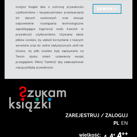
Instytut Książki dba o ochronę prywatności
ZAMKNIJ
użytkowników i bezpieczeństwo przetwarzania
ich danych osobowych oraz stosuje
odpowiednie rozwiązania technologiczne
zapobiegające ingerencji osób trzecich w
prywatność użytkowników. Używamy także
plików cookies, by ułatwić korzystanie z naszych
serwisów oraz do celów statystycznych.Jeśli nie
chcesz, by pliki cookies były zapisywane na
Twoim dysku zmień ustawienia swojej
przeglądarki. Kliknij "Zamknij" aby zaakceptować
naszą politykę prywatności.
ZAREJESTRUJ / ZALOGUJ
PL
EN
wielkość: