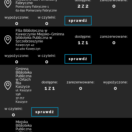
Fabryczne
2 z 2
0
Pomarzany Fabryczne 1
62-650 Pomarzany Fabryczne
wypożyczone:
w czytelni:
sprawdź
0
0
Filia Biblioteczna w
Kawęczynie Miejsko–Gminna
dostępne:
zarezerwowane:
biblioteka Publiczna w
Szczebrzeszynie
1 z 1
0
Kawęczyn 42
22-460 Kawęczyn
wypożyczone:
w czytelni:
sprawdź
0
0
Gminna
Biblioteka
Publiczna
w Orłach
dostępne:
zarezerwowane:
wypożyczone:
filia
Kaszyce
1 z 1
0
0
ul. Kaszyce
196
37-717
Kaszyce
w czytelni:
sprawdź
0
Miejska
Biblioteka
Publiczna