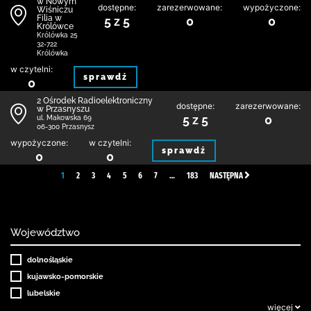
w Nowym
dostępne:
zarezerwowane:
wypożyczone:
Wiśniczu
Filia w
5 z 5
0
0
Królówce
Królówka 25
32-722
Królówka
w czytelni:
sprawdź
0
2 Ośrodek Radioelektroniczny
dostępne:
zarezerwowane:
w Przasnyszu
5 z 5
0
ul. Makowska 69
06-300 Przasnysz
wypożyczone:
w czytelni:
sprawdź
0
0
1
2
3
4
5
6
7
…
183
NASTĘPNA
Województwo
dolnośląskie
kujawsko-pomorskie
lubelskie
więcej