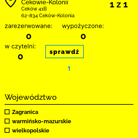
Cekowie-Kolonii
1 z 1
Ceków 41B
62-834 Ceków-Kolonia
zarezerwowane:
wypożyczone:
0
0
w czytelni:
sprawdź
0
1
Województwo
Zagranica
warmińsko-mazurskie
wielkopolskie