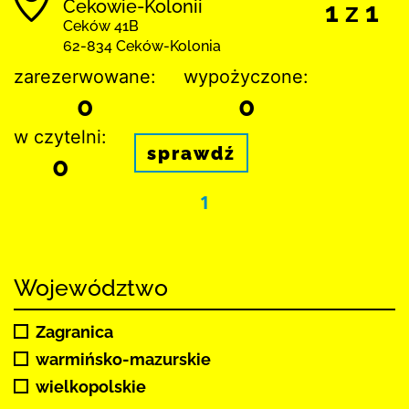
Cekowie-Kolonii
1 z 1
Ceków 41B
62-834 Ceków-Kolonia
zarezerwowane:
wypożyczone:
0
0
w czytelni:
sprawdź
0
1
Województwo
Zagranica
warmińsko-mazurskie
wielkopolskie