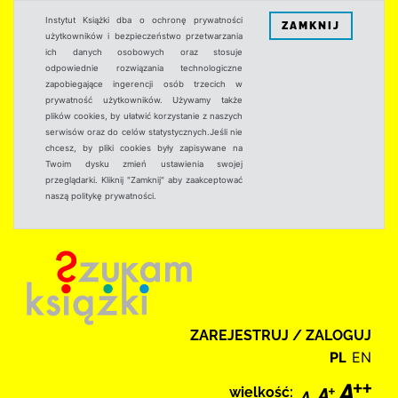
Instytut Książki dba o ochronę prywatności
ZAMKNIJ
użytkowników i bezpieczeństwo przetwarzania
ich danych osobowych oraz stosuje
odpowiednie rozwiązania technologiczne
zapobiegające ingerencji osób trzecich w
prywatność użytkowników. Używamy także
plików cookies, by ułatwić korzystanie z naszych
serwisów oraz do celów statystycznych.Jeśli nie
chcesz, by pliki cookies były zapisywane na
Twoim dysku zmień ustawienia swojej
przeglądarki. Kliknij "Zamknij" aby zaakceptować
naszą politykę prywatności.
ZAREJESTRUJ / ZALOGUJ
PL
EN
wielkość: