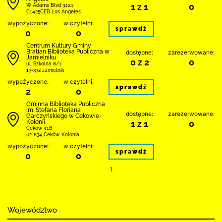
1 z 1
0
W Adams Blvd 3424
C1425CEB Los Angeles
wypożyczone:
w czytelni:
sprawdź
0
0
Centrum Kultury Gminy
Bratian Biblioteka Publiczna w
dostępne:
zarezerwowane:
Jamielniku
0 z 2
0
ul. Szkolna 8/1
13-332 Jamielnik
wypożyczone:
w czytelni:
sprawdź
2
0
Gminna Biblioteka Publiczna
im. Stefana Floriana
dostępne:
zarezerwowane:
Garczyńskiego w Cekowie-
Kolonii
1 z 1
0
Ceków 41B
62-834 Ceków-Kolonia
wypożyczone:
w czytelni:
sprawdź
0
0
1
Województwo