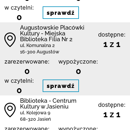
w czytelni:
sprawdź
0
Augustowskie Placówki
Kultury - Miejska
dostępne:
Biblioteka Filia Nr 2
1 z 1
ul. Komunalna 2
16-300 Augustów
zarezerwowane:
wypożyczone:
0
0
w czytelni:
sprawdź
0
Biblioteka - Centrum
dostępne:
Kultury w Jasieniu
1 z 1
ul. Kolejowa 9
68-320 Jasień
zarezerwowane:
wypożyczone: