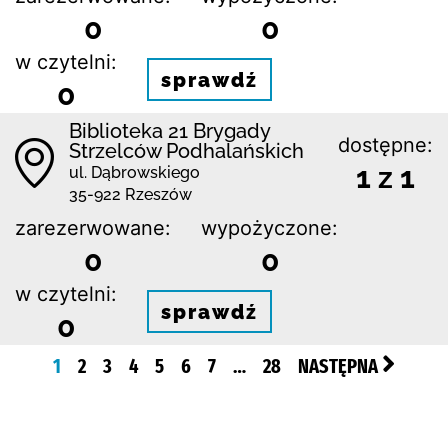
0
0
w czytelni:
sprawdź
0
Biblioteka 21 Brygady
dostępne:
Strzelców Podhalańskich
1 z 1
ul. Dąbrowskiego
35-922 Rzeszów
zarezerwowane:
wypożyczone:
0
0
w czytelni:
sprawdź
0
1
2
3
4
5
6
7
…
28
NASTĘPNA