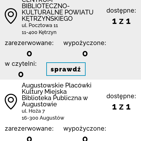
BIBLIOTECZNO-
dostępne:
KULTURALNE POWIATU
KĘTRZYŃSKIEGO
1 z 1
ul. Pocztowa 11
11-400 Kętrzyn
zarezerwowane:
wypożyczone:
0
0
w czytelni:
sprawdź
0
Augustowskie Placówki
Kultury Miejska
dostępne:
Biblioteka Publiczna w
Augustowie
1 z 1
ul. Hoża 7
16-300 Augustów
zarezerwowane:
wypożyczone:
0
0