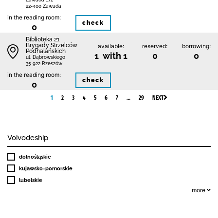
22-400 Zawada
in the reading room:
check
0
Biblioteka 21
Brygady Strzelców
available:
reserved:
borrowing:
Podhalańskich
1 with 1
0
0
ul. Dąbrowskiego
35-922 Rzeszów
in the reading room:
check
0
1
2
3
4
5
6
7
…
29
NEXT
Voivodeship
dolnośląskie
kujawsko-pomorskie
lubelskie
more