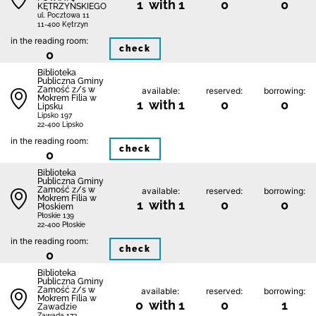
1 with 1
0
0
KĘTRZYŃSKIEGO
ul. Pocztowa 11
11-400 Kętrzyn
in the reading room:
check
0
Biblio­teka
Publiczna Gminy
Zamość z/s w
available:
reserved:
borrowing:
Mokrem Filia w
1 with 1
0
0
Lipsku
Lipsko 197
22-400 Lipsko
in the reading room:
check
0
Biblio­teka
Publiczna Gminy
Zamość z/s w
available:
reserved:
borrowing:
Mokrem Filia w
1 with 1
0
0
Płoskiem
Płoskie 139
22-400 Płoskie
in the reading room:
check
0
Biblio­teka
Publiczna Gminy
Zamość z/s w
available:
reserved:
borrowing:
Mokrem Filia w
0 with 1
0
1
Zawadzie
Zawada 172