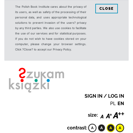
The Polish Book Institute cares about the privacy of
CLOSE
its users, as well as safety of the processing of their
personal data, and uses appropriate technological
solutions to prevent invasion of the users? privacy
by any third parties. We also use cookies to facilitate
the use of our services and for statistical purposes.
If you do not wish to have cookies stored on your
computer, please change your browser settings.
Click ?Close? to accept our Privacy Policy.
SIGN IN / LOG IN
PL
EN
size:
contrast: