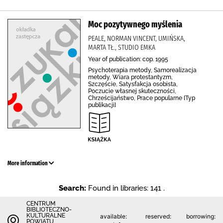
Moc pozytywnego myślenia
PEALE, NORMAN VINCENT, UMIŃSKA,
MARTA TŁ., STUDIO EMKA
Year of publication: cop. 1995
Psychoterapia metody, Samorealizacja
metody, Wiara protestantyzm,
Szczęście, Satysfakcja osobista,
Poczucie własnej skuteczności,
Chrześcijaństwo, Prace popularne [Typ
publikacji]
More information
Search:
Found in libraries: 141 .
CENTRUM
BIBLIOTECZNO-
KULTURALNE
available:
reserved:
borrowing:
POWIATU