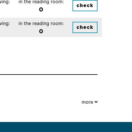
wing:
in the reading room:
check
0
wing:
in the reading room:
check
0
more