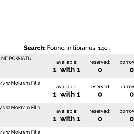
Search:
Found in libraries: 140 .
LNE POWIATU
available:
reserved:
borro
1 with 1
0
0
z/s w Mokrem Filia
available:
reserved:
borro
1 with 1
0
0
z/s w Mokrem Filia
available:
reserved:
borro
1 with 1
0
0
z/s w Mokrem Filia