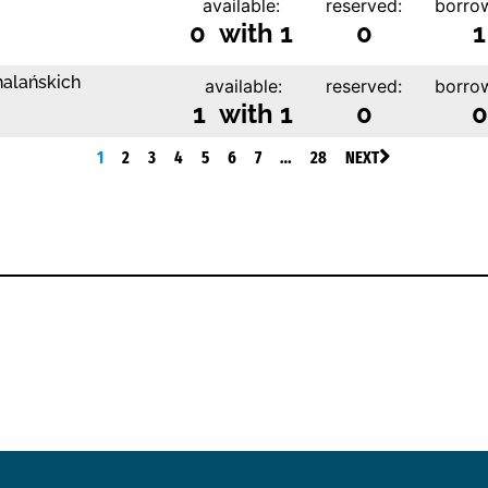
available:
reserved:
borro
0 with 1
0
1
halańskich
available:
reserved:
borro
1 with 1
0
0
1
2
3
4
5
6
7
…
28
NEXT