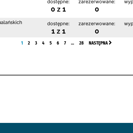
dostępne:
zarezerwowane:
wyp
0 z 1
0
halańskich
dostępne:
zarezerwowane:
wyp
1 z 1
0
1
2
3
4
5
6
7
…
28
NASTĘPNA