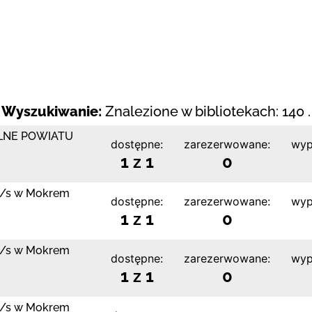
Wyszukiwanie:
Znalezione w bibliotekach: 140 .
LNE POWIATU
dostępne:
zarezerwowane:
wyp
1 z 1
0
 z/s w Mokrem
dostępne:
zarezerwowane:
wyp
1 z 1
0
 z/s w Mokrem
dostępne:
zarezerwowane:
wyp
1 z 1
0
 z/s w Mokrem