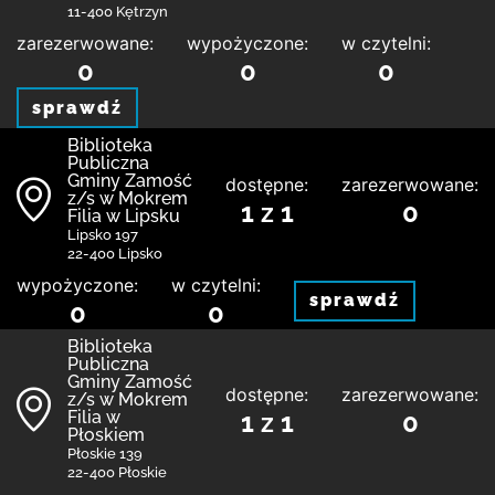
11-400 Kętrzyn
zarezerwowane:
wypożyczone:
w czytelni:
0
0
0
sprawdź
Biblio­teka
Publiczna
Gminy Zamość
dostępne:
zarezerwowane:
z/s w Mokrem
1 z 1
0
Filia w Lipsku
Lipsko 197
22-400 Lipsko
wypożyczone:
w czytelni:
sprawdź
0
0
Biblio­teka
Publiczna
Gminy Zamość
dostępne:
zarezerwowane:
z/s w Mokrem
Filia w
1 z 1
0
Płoskiem
Płoskie 139
22-400 Płoskie