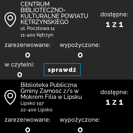
CENTRUM
BIBLIOTECZNO-
dostępne:
KULTURALNE POWIATU
KĘTRZYŃSKIEGO
1 z 1
ul. Pocztowa 11
11-400 Kętrzyn
zarezerwowane:
wypożyczone:
0
0
w czytelni:
sprawdź
0
Biblio­teka Publiczna
Gminy Zamość z/s w
dostępne:
Mokrem Filia w Lipsku
1 z 1
Lipsko 197
22-400 Lipsko
zarezerwowane:
wypożyczone:
0
0