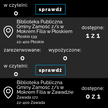
w czytelni:
sprawdź
0
Biblio­teka Publiczna
Gminy Zamość z/s w
dostępne:
Mokrem Filia w Płoskiem
1 z 1
Płoskie 139
22-400 Płoskie
zarezerwowane:
wypożyczone:
0
0
w czytelni:
sprawdź
0
Biblio­teka Publiczna
Gminy Zamość z/s w
dostępne:
Mokrem Filia w Zawadzie
0 z 1
Zawada 172
22-400 Zawada