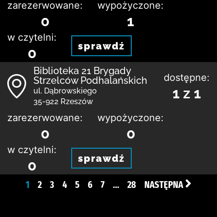
zarezerwowane:
wypożyczone:
0
1
w czytelni:
sprawdź
0
Biblioteka 21 Brygady
dostępne:
Strzelców Podhalańskich
1 z 1
ul. Dąbrowskiego
35-922 Rzeszów
zarezerwowane:
wypożyczone:
0
0
w czytelni:
sprawdź
0
1
2
3
4
5
6
7
…
28
NASTĘPNA