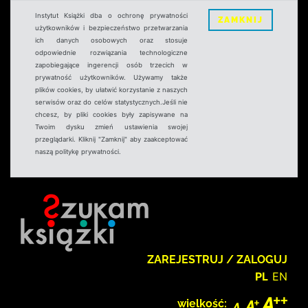
Instytut Książki dba o ochronę prywatności
ZAMKNIJ
użytkowników i bezpieczeństwo przetwarzania
ich danych osobowych oraz stosuje
odpowiednie rozwiązania technologiczne
zapobiegające ingerencji osób trzecich w
prywatność użytkowników. Używamy także
plików cookies, by ułatwić korzystanie z naszych
serwisów oraz do celów statystycznych.Jeśli nie
chcesz, by pliki cookies były zapisywane na
Twoim dysku zmień ustawienia swojej
przeglądarki. Kliknij "Zamknij" aby zaakceptować
naszą politykę prywatności.
ZAREJESTRUJ / ZALOGUJ
PL
EN
wielkość: