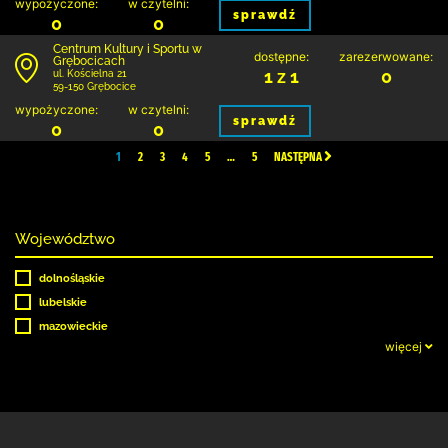
wypożyczone:
w czytelni:
sprawdź
0
0
Centrum Kultury i Sportu w
dostępne:
zarezerwowane:
Grębocicach
1 z 1
0
ul. Kościelna 21
59-150 Grębocice
wypożyczone:
w czytelni:
sprawdź
0
0
1
2
3
4
5
…
5
NASTĘPNA
Województwo
dolnośląskie
lubelskie
mazowieckie
więcej