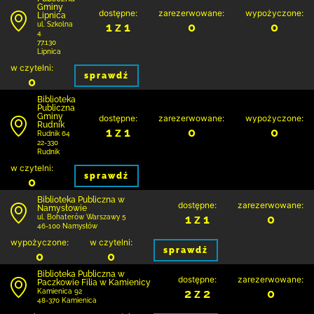
Gminy
dostępne:
zarezerwowane:
wypożyczone:
Lipnica
1 z 1
0
0
ul. Szkolna
4
77.130
Lipnica
w czytelni:
sprawdź
0
Biblioteka
Publiczna
Gminy
dostępne:
zarezerwowane:
wypożyczone:
Rudnik
1 z 1
0
0
Rudnik 64
22-330
Rudnik
w czytelni:
sprawdź
0
Biblioteka Publiczna w
dostępne:
zarezerwowane:
Namysłowie
1 z 1
0
ul. Bohaterów Warszawy 5
46-100 Namysłów
wypożyczone:
w czytelni:
sprawdź
0
0
Biblioteka Publiczna w
dostępne:
zarezerwowane:
Paczkowie Filia w Kamienicy
2 z 2
0
Kamienica 92
48-370 Kamienica