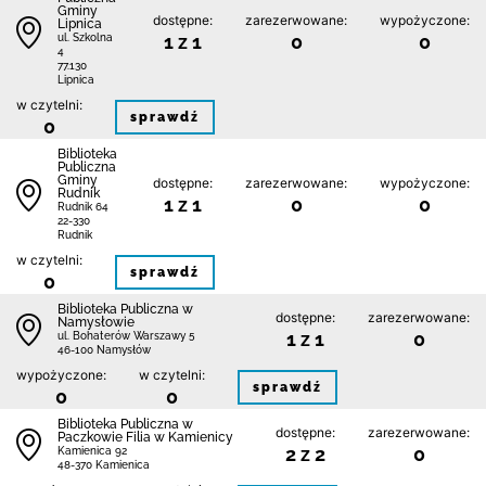
Gminy
dostępne:
zarezerwowane:
wypożyczone:
Lipnica
1 z 1
0
0
ul. Szkolna
4
77.130
Lipnica
w czytelni:
sprawdź
0
Biblioteka
Publiczna
Gminy
dostępne:
zarezerwowane:
wypożyczone:
Rudnik
1 z 1
0
0
Rudnik 64
22-330
Rudnik
w czytelni:
sprawdź
0
Biblioteka Publiczna w
dostępne:
zarezerwowane:
Namysłowie
1 z 1
0
ul. Bohaterów Warszawy 5
46-100 Namysłów
wypożyczone:
w czytelni:
sprawdź
0
0
Biblioteka Publiczna w
dostępne:
zarezerwowane:
Paczkowie Filia w Kamienicy
2 z 2
0
Kamienica 92
48-370 Kamienica