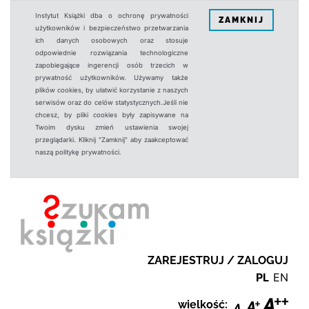
Instytut Książki dba o ochronę prywatności
ZAMKNIJ
użytkowników i bezpieczeństwo przetwarzania
ich danych osobowych oraz stosuje
odpowiednie rozwiązania technologiczne
zapobiegające ingerencji osób trzecich w
prywatność użytkowników. Używamy także
plików cookies, by ułatwić korzystanie z naszych
serwisów oraz do celów statystycznych.Jeśli nie
chcesz, by pliki cookies były zapisywane na
Twoim dysku zmień ustawienia swojej
przeglądarki. Kliknij "Zamknij" aby zaakceptować
naszą politykę prywatności.
ZAREJESTRUJ / ZALOGUJ
PL
EN
wielkość: