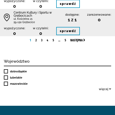
wypożyczone:
w czytelni:
sprawdź
0
0
Centrum Kultury i Sportu w
dostępne:
zarezerwowane:
Grębocicach
1 z 1
0
ul. Kościelna 21
59-150 Grębocice
wypożyczone:
w czytelni:
sprawdź
0
0
1
2
3
4
5
…
5
NASTĘPNA
Województwo
dolnośląskie
lubelskie
mazowieckie
więcej