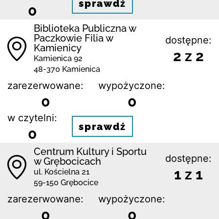
sprawdź
0
Biblioteka Publiczna w
Paczkowie Filia w
dostępne:
Kamienicy
2 z 2
Kamienica 92
48-370 Kamienica
zarezerwowane:
wypożyczone:
0
0
w czytelni:
sprawdź
0
Centrum Kultury i Sportu
dostępne:
w Grębocicach
1 z 1
ul. Kościelna 21
59-150 Grębocice
zarezerwowane:
wypożyczone:
0
0