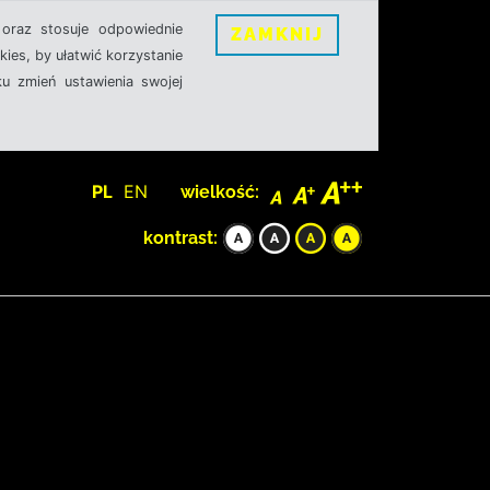
oraz stosuje odpowiednie
ZAMKNIJ
ies, by ułatwić korzystanie
u zmień ustawienia swojej
PL
EN
wielkość:
kontrast: