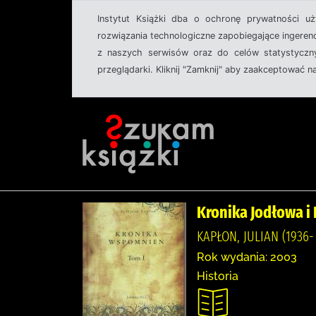
Instytut Książki dba o ochronę prywatności u
rozwiązania technologiczne zapobiegające ingeren
z naszych serwisów oraz do celów statystyczny
przeglądarki. Kliknij "Zamknij" aby zaakceptować n
Kronika Jodłowa 
KAPŁON, JULIAN (1936- 
Rok wydania: 2003
Historia