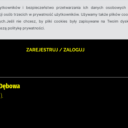
żytkowników i bezpieczeństwo przetwarzania ich danych osobowych 
cji osób trzecich w prywatność użytkowników. Używamy także plików cook
ch.Jeśli nie chcesz, by pliki cookies były zapisywane na Twoim dysk
aszą politykę prywatności.
ZAREJESTRUJ / ZALOGUJ
i Dębowa
).