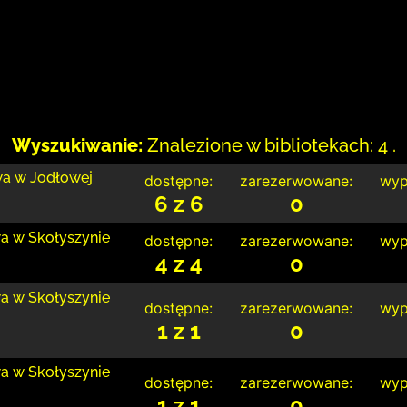
Wyszukiwanie:
Znalezione w bibliotekach: 4 .
wa w Jodłowej
dostępne:
zarezerwowane:
wyp
6 z 6
0
wa w Skołyszynie
dostępne:
zarezerwowane:
wyp
4 z 4
0
wa w Skołyszynie
dostępne:
zarezerwowane:
wyp
1 z 1
0
wa w Skołyszynie
dostępne:
zarezerwowane:
wyp
1 z 1
0