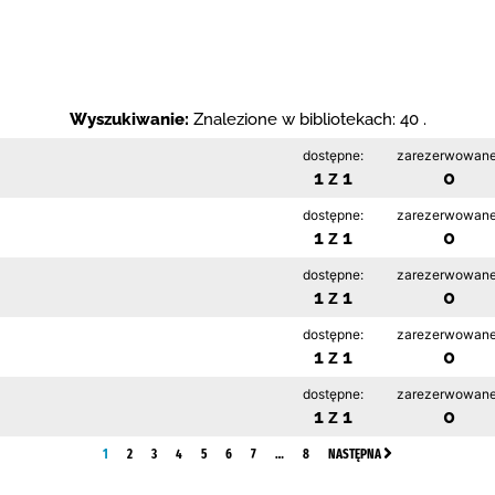
Wyszukiwanie:
Znalezione w bibliotekach: 40 .
dostępne:
zarezerwowane
1 z 1
0
dostępne:
zarezerwowane
1 z 1
0
dostępne:
zarezerwowane
1 z 1
0
dostępne:
zarezerwowane
1 z 1
0
dostępne:
zarezerwowane
1 z 1
0
1
2
3
4
5
6
7
…
8
NASTĘPNA