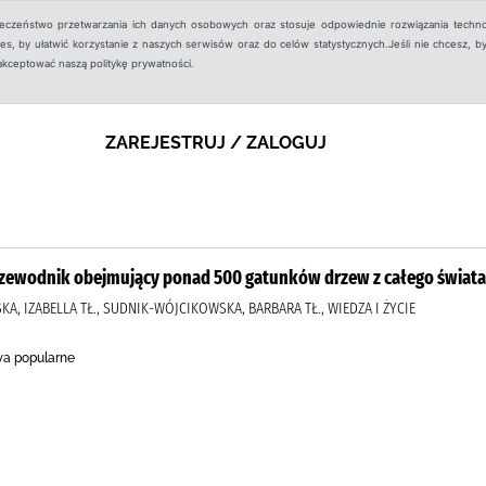
ieczeństwo przetwarzania ich danych osobowych oraz stosuje odpowiednie rozwiązania techno
, by ułatwić korzystanie z naszych serwisów oraz do celów statystycznych.Jeśli nie chcesz, by
aakceptować naszą politykę prywatności.
ZAREJESTRUJ / ZALOGUJ
rzewodnik obejmujący ponad 500 gatunków drzew z całego świata
KA, IZABELLA TŁ., SUDNIK-WÓJCIKOWSKA, BARBARA TŁ., WIEDZA I ŻYCIE
a popularne