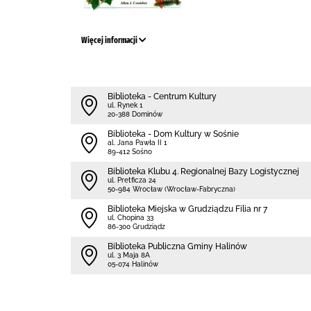
Więcej informacji
Biblioteka - Centrum Kultury
ul. Rynek 1
20-388 Dominów
Biblioteka - Dom Kultury w Sośnie
al. Jana Pawła II 1
89-412 Sośno
Biblioteka Klubu 4. Regionalnej Bazy Logistycznej
ul. Pretficza 24
50-984 Wrocław (Wrocław-Fabryczna)
Biblioteka Miejska w Grudziądzu Filia nr 7
ul. Chopina 33
86-300 Grudziądz
Biblioteka Publiczna Gminy Halinów
ul. 3 Maja 8A
05-074 Halinów