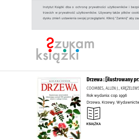
Instytut Książki dba o ochronę prywatności użytkowników i bezp
trzecich w prywatność użytkowników. Używamy także plików cookies
dysku zmień ustawienia swojej przeglądarki. Kliknij "Zamknij" aby z
Drzewa : [ilustrowany p
COOMBES, ALLEN J., KRĘŻELEWS
Rok wydania: cop. 1996
Drzewa, Krzewy, Wydawnictw