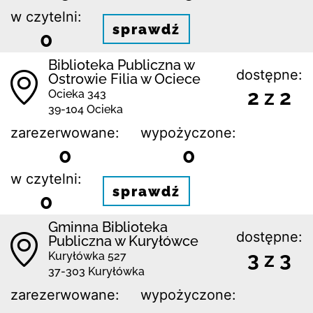
w czytelni:
sprawdź
0
Biblioteka Publiczna w
dostępne:
Ostrowie Filia w Ociece
2 z 2
Ocieka 343
39-104 Ocieka
zarezerwowane:
wypożyczone:
0
0
w czytelni:
sprawdź
0
Gminna Biblioteka
dostępne:
Publiczna w Kuryłówce
3 z 3
Kuryłówka 527
37-303 Kuryłówka
zarezerwowane:
wypożyczone: