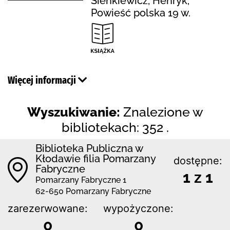
Sienkiewicz, Henryk,
Powieść polska 19 w.
Więcej informacji
Wyszukiwanie:
Znalezione w
bibliotekach: 352 .
Biblioteka Publiczna w
Kłodawie filia Pomarzany
dostępne:
Fabryczne
1 z 1
Pomarzany Fabryczne 1
62-650 Pomarzany Fabryczne
zarezerwowane:
wypożyczone:
0
0