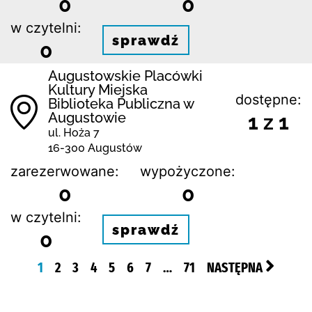
0
0
w czytelni:
sprawdź
0
Augustowskie Placówki
Kultury Miejska
dostępne:
Biblioteka Publiczna w
Augustowie
1 z 1
ul. Hoża 7
16-300 Augustów
zarezerwowane:
wypożyczone:
0
0
w czytelni:
sprawdź
0
1
2
3
4
5
6
7
…
71
NASTĘPNA