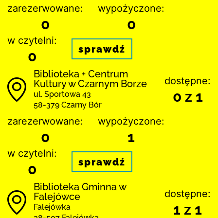
zarezerwowane:
wypożyczone:
0
0
w czytelni:
sprawdź
0
Biblioteka + Centrum
dostępne:
Kultury w Czarnym Borze
0 z 1
ul. Sportowa 43
58-379 Czarny Bór
zarezerwowane:
wypożyczone:
0
1
w czytelni:
sprawdź
0
Biblioteka Gminna w
dostępne:
Falejówce
1 z 1
Falejówka
38-507 Falejówka