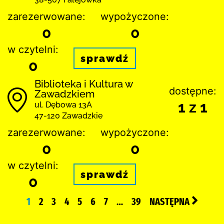
zarezerwowane:
wypożyczone:
0
0
w czytelni:
sprawdź
0
Biblioteka i Kultura w
dostępne:
Zawadzkiem
1 z 1
ul. Dębowa 13A
47-120 Zawadzkie
zarezerwowane:
wypożyczone:
0
0
w czytelni:
sprawdź
0
1
2
3
4
5
6
7
…
39
NASTĘPNA