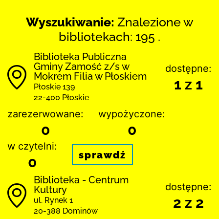
Wyszukiwanie:
Znalezione w
bibliotekach: 195 .
Biblio­teka Publiczna
Gminy Zamość z/s w
dostępne:
Mokrem Filia w Płoskiem
1 z 1
Płoskie 139
22-400 Płoskie
zarezerwowane:
wypożyczone:
0
0
w czytelni:
sprawdź
0
Biblioteka - Centrum
dostępne:
Kultury
2 z 2
ul. Rynek 1
20-388 Dominów