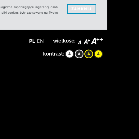
logiczne zapobiegające ingerencji osób
ZAMKNIJ
 pliki cookies były zapisywane na Twoim
PL
EN
wielkość:
kontrast: