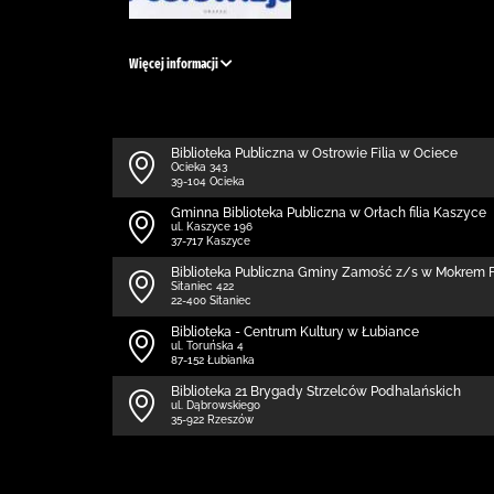
Więcej informacji
Biblioteka Publiczna w Ostrowie Filia w Ociece
Ocieka 343
39-104 Ocieka
Gminna Biblioteka Publiczna w Orłach filia Kaszyce
ul. Kaszyce 196
37-717 Kaszyce
Biblio­teka Publiczna Gminy Zamość z/s w Mokrem Fi
Sitaniec 422
22-400 Sitaniec
Biblioteka - Centrum Kultury w Łubiance
ul. Toruńska 4
87-152 Łubianka
Biblioteka 21 Brygady Strzelców Podhalańskich
ul. Dąbrowskiego
35-922 Rzeszów