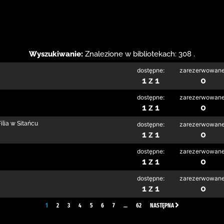
Wyszukiwanie:
Znalezione w bibliotekach: 308 .
dostępne:
zarezerwowane
1 z 1
0
dostępne:
zarezerwowane
1 z 1
0
lia w Sitańcu
dostępne:
zarezerwowane
1 z 1
0
dostępne:
zarezerwowane
1 z 1
0
dostępne:
zarezerwowane
1 z 1
0
1
2
3
4
5
6
7
…
62
NASTĘPNA