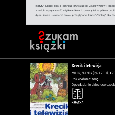
Instytut Książki dba o ochronę prywatności użytkowników i bezp
trzecich w prywatność użytkowników. Używamy także plików cookies
dysku zmień ustawienia swojej przeglądarki. Kliknij "Zamknij" aby z
Krecik i telewizja
MILER, ZDENĚK (1921-2011)., 
Rok wydania: 2005.
Opowiadanie dziecięce czeski