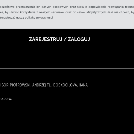
ieczeństwo przetwarzania ich danych osobowych oraz stosuje odpowiednie rozwiązania techno
, by ułatwić korzystanie z naszych serwisów oraz do celów statystycznych.Jeśli nie chcesz, by
aakceptować naszą politykę prywatności.
ZAREJESTRUJ / ZALOGUJ
CZCIBOR-PIOTROWSKI, ANDRZEJ TŁ., DOSKOČILOVÁ, HANA
e 20 w.