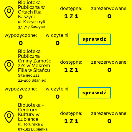
Biblioteka
Publiczna w
dostępne:
zarezerwowane:
Orłach filia
1 z 1
0
Kaszyce
ul. Kaszyce 196
37-717 Kaszyce
wypożyczone:
w czytelni:
sprawdź
0
0
Biblio­teka
Publiczna
Gminy Zamość
dostępne:
zarezerwowane:
z/s w Mokrem
1 z 1
0
Filia w Sitańcu
Sitaniec 422
22-400 Sitaniec
wypożyczone:
w czytelni:
sprawdź
0
0
Biblioteka -
Centrum
dostępne:
zarezerwowane:
Kultury w
Łubiance
1 z 1
0
ul. Toruńska 4
87-152 Łubianka