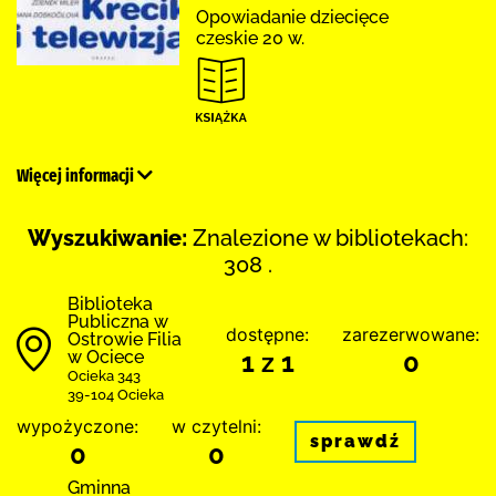
Opowiadanie dziecięce
czeskie 20 w.
Więcej informacji
Wyszukiwanie:
Znalezione w bibliotekach:
308 .
Biblioteka
Publiczna w
dostępne:
zarezerwowane:
Ostrowie Filia
w Ociece
1 z 1
0
Ocieka 343
39-104 Ocieka
wypożyczone:
w czytelni:
sprawdź
0
0
Gminna