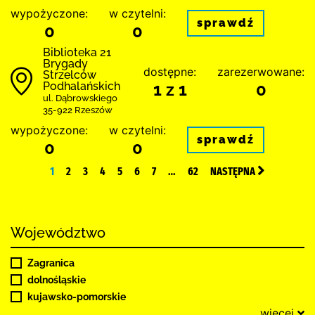
wypożyczone:
w czytelni:
sprawdź
0
0
Biblioteka 21
Brygady
dostępne:
zarezerwowane:
Strzelców
Podhalańskich
1 z 1
0
ul. Dąbrowskiego
35-922 Rzeszów
wypożyczone:
w czytelni:
sprawdź
0
0
1
2
3
4
5
6
7
…
62
NASTĘPNA
Województwo
Zagranica
dolnośląskie
kujawsko-pomorskie
więcej