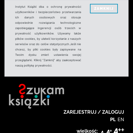
Instytut Książki dba o ochronę prywatności
ZAMKNIJ
użytkowników i bezpieczeństwo przetwarzania
ich danych osobowych oraz stosuje
odpowiednie rozwiązania technologiczne
zapobiegające ingerencji osób trzecich w
prywatność użytkowników. Używamy także
plików cookies, by ułatwić korzystanie z naszych
serwisów oraz do celów statystycznych.Jeśli nie
chcesz, by pliki cookies były zapisywane na
Twoim dysku zmień ustawienia swojej
przeglądarki. Kliknij "Zamknij" aby zaakceptować
naszą politykę prywatności.
ZAREJESTRUJ / ZALOGUJ
PL
EN
wielkość: