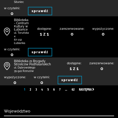
Sitaniec
w czytelni:
sprawdź
0
Biblioteka
- Centrum
Kultury w
dostępne:
zarezerwowane:
wypożyczone:
Łubiance
1 z 1
0
0
ul. Toruńska
4
87-152
Łubianka
w czytelni:
sprawdź
0
Biblioteka 21 Brygady
dostępne:
zarezerwowane:
Strzelców Podhalańskich
1 z 1
0
ul. Dąbrowskiego
35-922 Rzeszów
wypożyczone:
w czytelni:
sprawdź
0
0
1
2
3
4
5
6
7
…
62
NASTĘPNA
Województwo