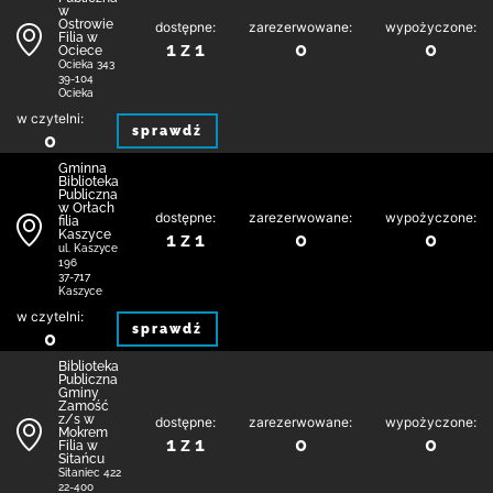
w
Ostrowie
dostępne:
zarezerwowane:
wypożyczone:
Filia w
1 z 1
0
0
Ociece
Ocieka 343
39-104
Ocieka
w czytelni:
sprawdź
0
Gminna
Biblioteka
Publiczna
w Orłach
dostępne:
zarezerwowane:
wypożyczone:
filia
Kaszyce
1 z 1
0
0
ul. Kaszyce
196
37-717
Kaszyce
w czytelni:
sprawdź
0
Biblio­teka
Publiczna
Gminy
Zamość
z/s w
dostępne:
zarezerwowane:
wypożyczone:
Mokrem
1 z 1
0
0
Filia w
Sitańcu
Sitaniec 422
22-400