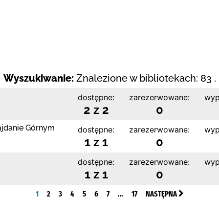
Wyszukiwanie:
Znalezione w bibliotekach: 83 .
dostępne:
zarezerwowane:
wyp
2 z 2
0
ajdanie Górnym
dostępne:
zarezerwowane:
wyp
1 z 1
0
dostępne:
zarezerwowane:
wyp
1 z 1
0
1
2
3
4
5
6
7
…
17
NASTĘPNA