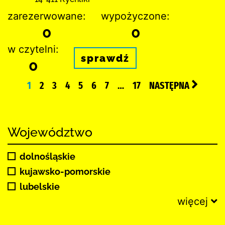
zarezerwowane:
wypożyczone:
0
0
w czytelni:
sprawdź
0
1
2
3
4
5
6
7
…
17
NASTĘPNA
Województwo
dolnośląskie
kujawsko-pomorskie
lubelskie
więcej