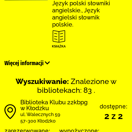
Język polski słowniki
angielskie., Język
angielski słownik
polskie.
Więcej informacji
Wyszukiwanie:
Znalezione w
bibliotekach: 83 .
Biblioteka Klubu 22kbpg
dostępne:
w Kłodzku
2 z 2
ul. Walecznych 59
57-300 Kłodzko
zarezerwowane:
wypożyczone: