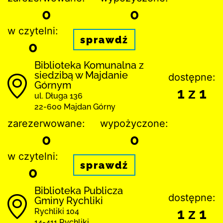
0
0
w czytelni:
sprawdź
0
Biblioteka Komunalna z
siedzibą w Majdanie
dostępne:
Górnym
1 z 1
ul. Długa 136
22-600 Majdan Górny
zarezerwowane:
wypożyczone:
0
0
w czytelni:
sprawdź
0
Biblioteka Publicza
dostępne:
Gminy Rychliki
1 z 1
Rychliki 104
14-411 Rychliki