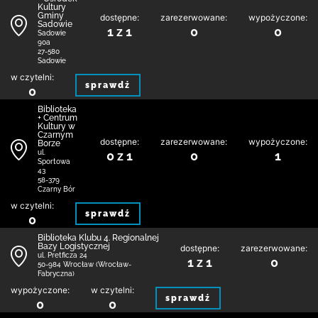
Kultury
Gminy
dostępne:
zarezerwowane:
wypożyczone:
Sadowie
1 z 1
0
0
Sadowie
90a
27-580
Sadowie
w czytelni:
sprawdź
0
Biblioteka
+ Centrum
Kultury w
Czarnym
dostępne:
zarezerwowane:
wypożyczone:
Borze
0 z 1
0
1
ul.
Sportowa
43
58-379
Czarny Bór
w czytelni:
sprawdź
0
Biblioteka Klubu 4. Regionalnej
Bazy Logistycznej
dostępne:
zarezerwowane:
ul. Pretficza 24
1 z 1
0
50-984 Wrocław (Wrocław-
Fabryczna)
wypożyczone:
w czytelni:
sprawdź
0
0