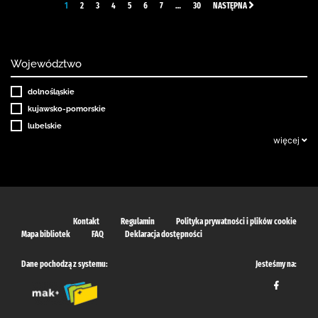
1
2
3
4
5
6
7
…
30
NASTĘPNA
Województwo
dolnośląskie
kujawsko-pomorskie
lubelskie
więcej
Kontakt
Regulamin
Polityka prywatności i plików cookie
Mapa bibliotek
FAQ
Deklaracja dostępności
Dane pochodzą z systemu:
Jesteśmy na: