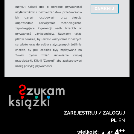
Instytut Książki dba o ochronę prywatności
ZAMKNIJ
użytkowników i bezpieczeństwo przetwarzania
ich danych osobowych oraz stosuje
odpowiednie rozwiązania technologiczne
zapobiegające ingerencji osób trzecich w
prywatność użytkowników. Używamy także
plików cookies, by ułatwić korzystanie z naszych
serwisów oraz do celów statystycznych.Jeśli nie
chcesz, by pliki cookies były zapisywane na
Twoim dysku zmień ustawienia swojej
przeglądarki. Kliknij "Zamknij" aby zaakceptować
naszą politykę prywatności.
ZAREJESTRUJ / ZALOGUJ
PL
EN
wielkość: