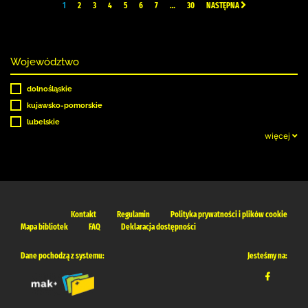
1
2
3
4
5
6
7
…
30
NASTĘPNA
Województwo
dolnośląskie
kujawsko-pomorskie
lubelskie
więcej
Kontakt
Regulamin
Polityka prywatności i plików cookie
Mapa bibliotek
FAQ
Deklaracja dostępności
Dane pochodzą z systemu:
Jesteśmy na: