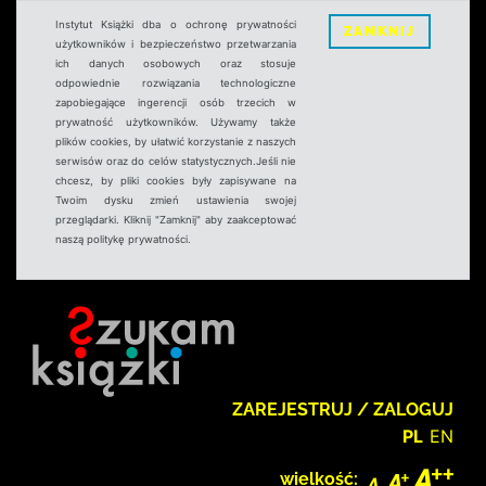
Instytut Książki dba o ochronę prywatności
ZAMKNIJ
użytkowników i bezpieczeństwo przetwarzania
ich danych osobowych oraz stosuje
odpowiednie rozwiązania technologiczne
zapobiegające ingerencji osób trzecich w
prywatność użytkowników. Używamy także
plików cookies, by ułatwić korzystanie z naszych
serwisów oraz do celów statystycznych.Jeśli nie
chcesz, by pliki cookies były zapisywane na
Twoim dysku zmień ustawienia swojej
przeglądarki. Kliknij "Zamknij" aby zaakceptować
naszą politykę prywatności.
ZAREJESTRUJ / ZALOGUJ
PL
EN
wielkość: