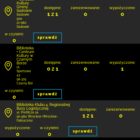
Kultury
Gminy
dostępne:
zarezerwowane:
wypożyczone:
Sadowie
1 z 1
0
0
Sadowie
90a
27-580
Sadowie
w czytelni:
sprawdź
0
Biblioteka
+ Centrum
Kultury w
Czarnym
dostępne:
zarezerwowane:
wypożyczone:
Borze
0 z 1
0
1
ul.
Sportowa
43
58-379
Czarny Bór
w czytelni:
sprawdź
0
Biblioteka Klubu 4. Regionalnej
Bazy Logistycznej
dostępne:
zarezerwowane:
ul. Pretficza 24
1 z 1
0
50-984 Wrocław (Wrocław-
Fabryczna)
wypożyczone:
w czytelni:
sprawdź
0
0