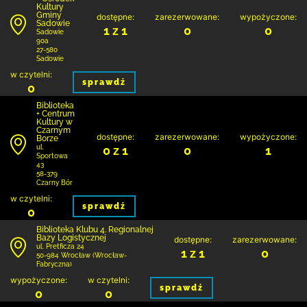
Kultury
Gminy
dostępne:
zarezerwowane:
wypożyczone:
Sadowie
1 z 1
0
0
Sadowie
90a
27-580
Sadowie
w czytelni:
sprawdź
0
Biblioteka
+ Centrum
Kultury w
Czarnym
dostępne:
zarezerwowane:
wypożyczone:
Borze
0 z 1
0
1
ul.
Sportowa
43
58-379
Czarny Bór
w czytelni:
sprawdź
0
Biblioteka Klubu 4. Regionalnej
Bazy Logistycznej
dostępne:
zarezerwowane:
ul. Pretficza 24
1 z 1
0
50-984 Wrocław (Wrocław-
Fabryczna)
wypożyczone:
w czytelni:
sprawdź
0
0