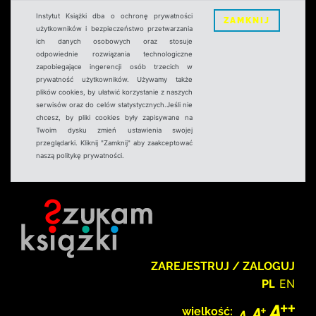
Instytut Książki dba o ochronę prywatności
ZAMKNIJ
użytkowników i bezpieczeństwo przetwarzania
ich danych osobowych oraz stosuje
odpowiednie rozwiązania technologiczne
zapobiegające ingerencji osób trzecich w
prywatność użytkowników. Używamy także
plików cookies, by ułatwić korzystanie z naszych
serwisów oraz do celów statystycznych.Jeśli nie
chcesz, by pliki cookies były zapisywane na
Twoim dysku zmień ustawienia swojej
przeglądarki. Kliknij "Zamknij" aby zaakceptować
naszą politykę prywatności.
ZAREJESTRUJ / ZALOGUJ
PL
EN
wielkość: