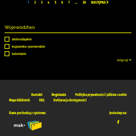
1
2
3
4
5
6
7
…
30
NASTĘPNA
Województwo
dolnośląskie
kujawsko-pomorskie
lubelskie
więcej
Kontakt
Regulamin
Polityka prywatności i plików cookie
Mapa bibliotek
FAQ
Deklaracja dostępności
Dane pochodzą z systemu:
Jesteśmy na: