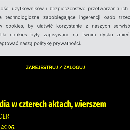
tności użytkowników i bezpieczeństwo przetwarzania ic
a technologiczne zapobiegające ingerencji osób trz
w cookies, by ułatwić korzystanie z naszych serwi
 pliki cookies były zapisywane na Twoim dysku zmień
kceptować naszą politykę prywatności.
ZAREJESTRUJ / ZALOGUJ
dia w czterech aktach, wierszem
DER
 2005.