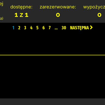
ej
dostępne:
zarezerwowane:
wypożycz
1 z 1
0
0
a)
1
2
3
4
5
6
7
…
30
NASTĘPNA