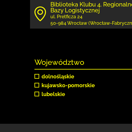
Biblioteka Klubu 4. Regionaln
Bazy Logistycznej
ul. Pretficza 24
50-984 Wrocław (Wrocław-Fabryczn
Województwo
dolnośląskie
kujawsko-pomorskie
lubelskie