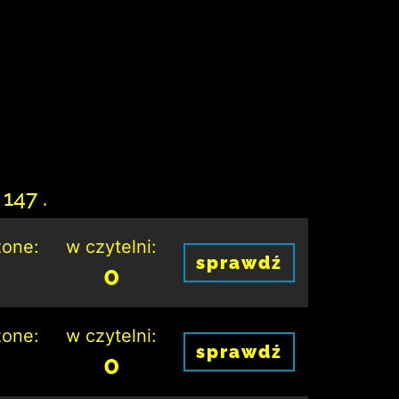
147 .
one:
w czytelni:
sprawdź
0
one:
w czytelni:
sprawdź
0