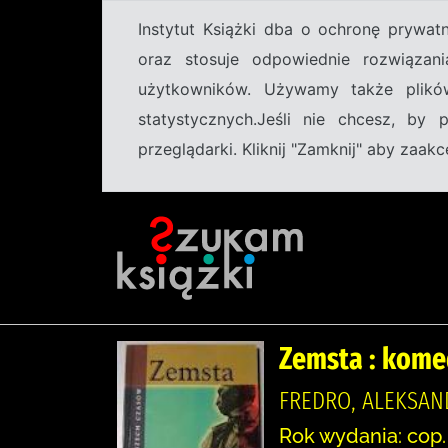
Instytut Książki dba o ochronę prywa
oraz stosuje odpowiednie rozwiązani
użytkowników. Używamy także plikó
statystycznych.Jeśli nie chcesz, by
przeglądarki. Kliknij "Zamknij" aby zaa
Zemsta : kome
FREDRO, ALEKSAN
Rok wydania: cop.