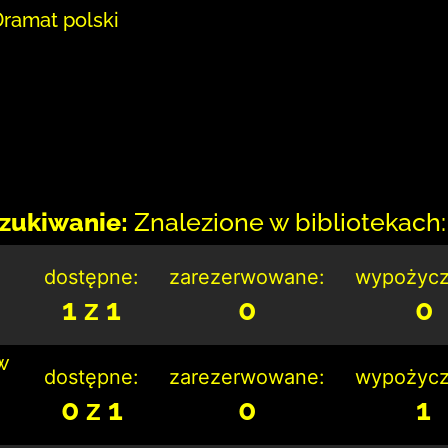
ramat polski
zukiwanie:
Znalezione w bibliotekach: 
dostępne:
zarezerwowane:
wypożycz
1 z 1
0
0
w
dostępne:
zarezerwowane:
wypożycz
0 z 1
0
1