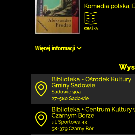
Komedia polska, D
Więcej informacji
Wys
Biblioteka - Ośrodek Kultury
Gminy Sadowie
Sadowie 90a
27-580 Sadowie
Biblioteka + Centrum Kultury 
Czarnym Borze
ul. Sportowa 43
58-379 Czarny Bór