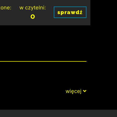
one:
w czytelni:
sprawdź
0
więcej