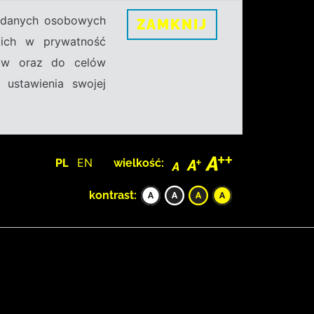
h danych osobowych
ZAMKNIJ
ecich w prywatność
sów oraz do celów
 ustawienia swojej
PL
EN
wielkość:
kontrast: