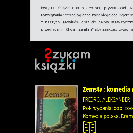
Instytut Książki dba o ochronę prywatności u
rozwiązania technologiczne zapobiegające ingeren
z naszych serwisów oraz do celów statystyczny
przeglądarki. Kliknij "Zamknij" aby zaakceptować n
Zemsta : komedia 
FREDRO, ALEKSANDER
Rok wydania: cop. 200
Komedia polska, Dram