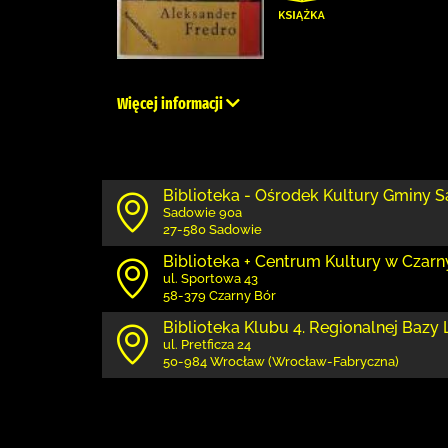
Więcej informacji
Biblioteka - Ośrodek Kultury Gminy 
Sadowie 90a
27-580 Sadowie
Biblioteka + Centrum Kultury w Czar
ul. Sportowa 43
58-379 Czarny Bór
Biblioteka Klubu 4. Regionalnej Bazy 
ul. Pretficza 24
50-984 Wrocław (Wrocław-Fabryczna)