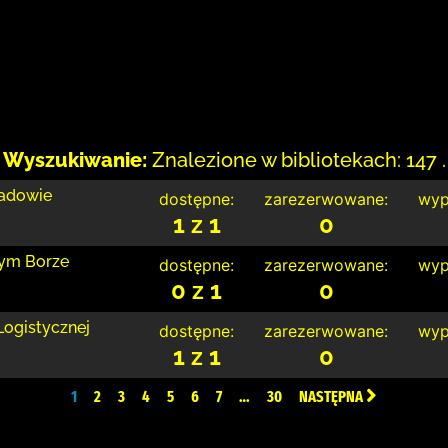
Wyszukiwanie:
Znalezione w bibliotekach: 147 .
Sadowie
dostępne:
zarezerwowane:
wyp
1 z 1
0
nym Borze
dostępne:
zarezerwowane:
wyp
0 z 1
0
Logistycznej
dostępne:
zarezerwowane:
wyp
1 z 1
0
1
2
3
4
5
6
7
…
30
NASTĘPNA