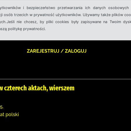
żytkowników i bezpieczeństwo przetwarzania ich danych osobowych 
cji osób trzecich w prywatność użytkowników. Używamy także plików cook
ch.Jeśli nie chcesz, by pliki cookies były zapisywane na Twoim dysk
aszą politykę prywatności.
ZAREJESTRUJ / ZALOGUJ
w czterech aktach, wierszem
5.
at polski