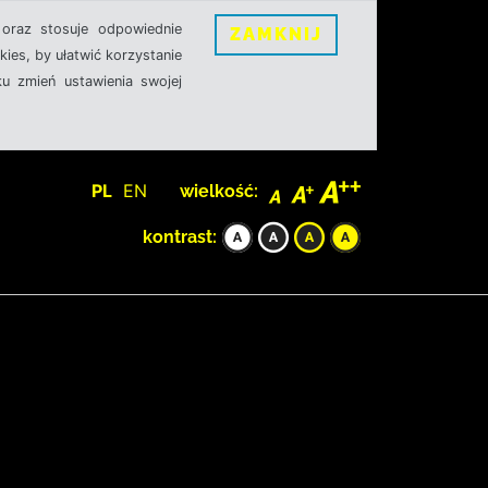
oraz stosuje odpowiednie
ZAMKNIJ
ies, by ułatwić korzystanie
u zmień ustawienia swojej
PL
EN
wielkość:
kontrast: