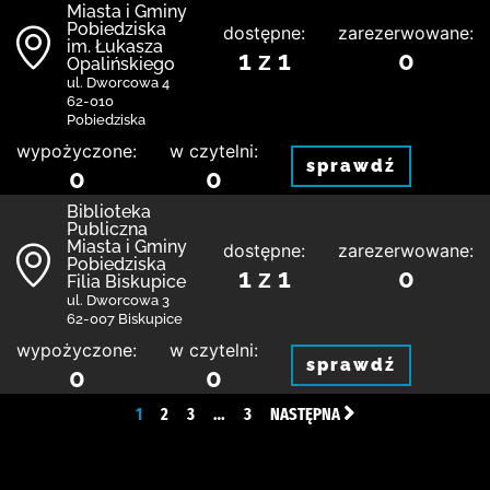
Miasta i Gminy
Pobiedziska
dostępne:
zarezerwowane:
im. Łukasza
1 z 1
0
Opalińskiego
ul. Dworcowa 4
62-010
Pobiedziska
wypożyczone:
w czytelni:
sprawdź
0
0
Biblioteka
Publiczna
Miasta i Gminy
dostępne:
zarezerwowane:
Pobiedziska
1 z 1
0
Filia Biskupice
ul. Dworcowa 3
62-007 Biskupice
wypożyczone:
w czytelni:
sprawdź
0
0
1
2
3
…
3
NASTĘPNA