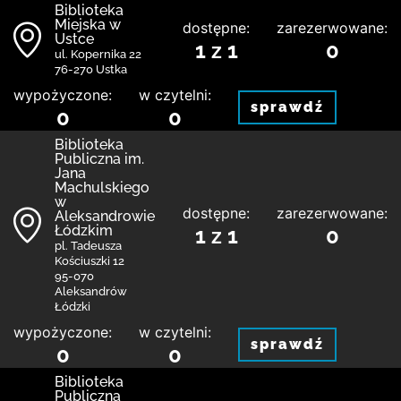
Biblioteka
Miejska w
dostępne:
zarezerwowane:
Ustce
1 z 1
0
ul. Kopernika 22
76-270 Ustka
wypożyczone:
w czytelni:
sprawdź
0
0
Biblioteka
Publiczna im.
Jana
Machulskiego
w
dostępne:
zarezerwowane:
Aleksandrowie
Łódzkim
1 z 1
0
pl. Tadeusza
Kościuszki 12
95-070
Aleksandrów
Łódzki
wypożyczone:
w czytelni:
sprawdź
0
0
Biblioteka
Publiczna