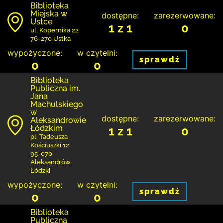
Biblioteka
Miejska w
dostępne:
zarezerwowane:
Ustce
1 z 1
0
ul. Kopernika 22
76-270 Ustka
wypożyczone:
w czytelni:
sprawdź
0
0
Biblioteka
Publiczna im.
Jana
Machulskiego
w
dostępne:
zarezerwowane:
Aleksandrowie
Łódzkim
1 z 1
0
pl. Tadeusza
Kościuszki 12
95-070
Aleksandrów
Łódzki
wypożyczone:
w czytelni:
sprawdź
0
0
Biblioteka
Publiczna