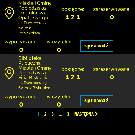
Miasta i Gminy
Pobiedziska
dostępne:
zarezerwowane:
im. Łukasza
1 z 1
0
Opalińskiego
ul. Dworcowa 4
62-010
Pobiedziska
wypożyczone:
w czytelni:
sprawdź
0
0
Biblioteka
Publiczna
Miasta i Gminy
dostępne:
zarezerwowane:
Pobiedziska
1 z 1
0
Filia Biskupice
ul. Dworcowa 3
62-007 Biskupice
wypożyczone:
w czytelni:
sprawdź
0
0
1
2
3
…
3
NASTĘPNA