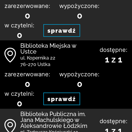
zarezerwowane:
wypożyczone:
0
0
w czytelni:
sprawdź
0
Biblioteka Miejska w
dostępne:
Ustce
1 z 1
ul. Kopernika 22
76-270 Ustka
zarezerwowane:
wypożyczone:
0
0
w czytelni:
sprawdź
0
Biblioteka Publiczna im.
Jana Machulskiego w
dostępne:
Aleksandrowie Łódzkim
1 z 1