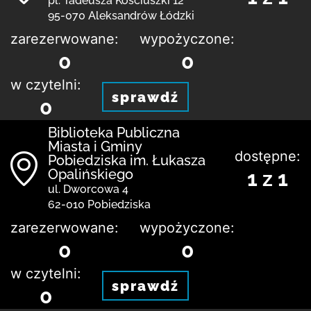
pl. Tadeusza Kościuszki 12
95-070 Aleksandrów Łódzki
zarezerwowane:
wypożyczone:
0
0
w czytelni:
sprawdź
0
Biblioteka Publiczna
Miasta i Gminy
dostępne:
Pobiedziska im. Łukasza
Opalińskiego
1 z 1
ul. Dworcowa 4
62-010 Pobiedziska
zarezerwowane:
wypożyczone:
0
0
w czytelni:
sprawdź
0