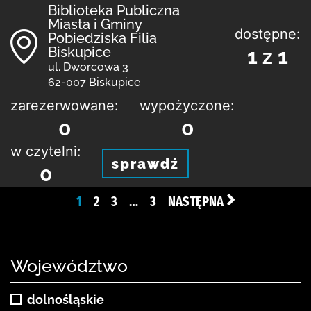
Biblioteka Publiczna
Miasta i Gminy
dostępne:
Pobiedziska Filia
Biskupice
1 z 1
ul. Dworcowa 3
62-007 Biskupice
zarezerwowane:
wypożyczone:
0
0
w czytelni:
sprawdź
0
1
2
3
…
3
NASTĘPNA
Województwo
dolnośląskie