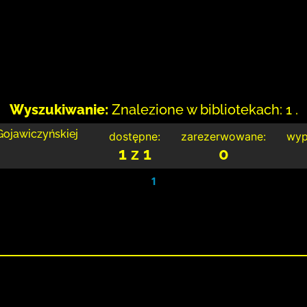
Wyszukiwanie:
Znalezione w bibliotekach: 1 .
 Gojawiczyńskiej
dostępne:
zarezerwowane:
wyp
1 z 1
0
1