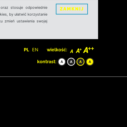
oraz stosuje odpowiednie
ZAMKNIJ
ies, by ułatwić korzystanie
u zmień ustawienia swojej
PL
EN
wielkość:
kontrast: