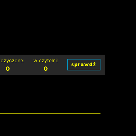
ożyczone:
w czytelni:
sprawdź
0
0