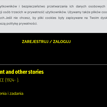
żytkowników i bezpieczeństwo przetwarzania ich danych osobowych 
cji osób trzecich w prywatność użytkowników. Używamy także plików cook
ch.Jeśli nie chcesz, by pliki cookies były zapisywane na Twoim dysk
aszą politykę prywatności.
ZAREJESTRUJ / ZALOGUJ
nt and other stories
 (1924- ).
enia i zadania