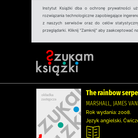
Instytut Książki dba o ochronę prywatności u
rozwiązania technologiczne zapobiegające ingeren
z naszych serwisów oraz do celów statystyczny
przeglądarki. Kliknij "Zamknij" aby zaakceptować n
The rainbow serpe
MARSHALL, JAMES VANCE
Rok wydania: 2008.
Język angielski, Ćwicz