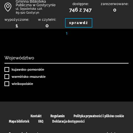
Gminna Biblioteka
dostępne:
zarezerwowane:
Publiczna w Gostycynie
746 z 747
0
ul. Sępoleńska 12A
89-520 Gostycyn
wypożyczone:
w czytelni:
sprawdź
1
0
1
Województwo
kujawsko-pomorskie
warmińsko-mazurskie
wielkopolskie
Kontakt
Regulamin
Polityka prywatności i plików cookie
Mapa bibliotek
FAQ
Deklaracja dostępności