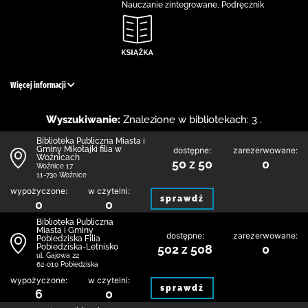
Nauczanie zintegrowane, Podręcznik
Więcej informacji
Wyszukiwanie:
Znalezione w bibliotekach: 3 .
Biblioteka Publiczna Miasta i
Gminy Mikołajki filia w
dostępne:
zarezerwowane:
Woźnicach
50 z 50
0
Woźnice 17
11-730 Woźnice
wypożyczone:
w czytelni:
sprawdź
0
0
Biblioteka Publiczna
Miasta i Gminy
dostępne:
zarezerwowane:
Pobiedziska Filia
Pobiedziska-Letnisko
502 z 508
0
ul. Gajowa 22
62-010 Pobiedziska
wypożyczone:
w czytelni:
sprawdź
6
0