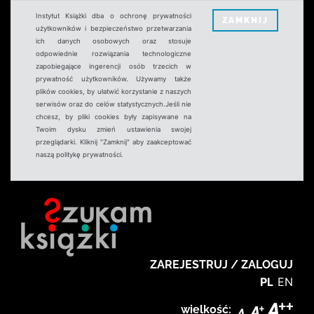
Instytut Książki dba o ochronę prywatności
ZAMKNIJ
użytkowników i bezpieczeństwo przetwarzania
ich danych osobowych oraz stosuje
odpowiednie rozwiązania technologiczne
zapobiegające ingerencji osób trzecich w
prywatność użytkowników. Używamy także
plików cookies, by ułatwić korzystanie z naszych
serwisów oraz do celów statystycznych.Jeśli nie
chcesz, by pliki cookies były zapisywane na
Twoim dysku zmień ustawienia swojej
przeglądarki. Kliknij "Zamknij" aby zaakceptować
naszą politykę prywatności.
ZAREJESTRUJ / ZALOGUJ
PL
EN
wielkość: