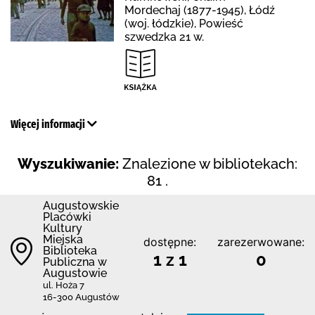
Mordechaj (1877-1945), Łódź
(woj. łódzkie), Powieść
szwedzka 21 w.
Więcej informacji
Wyszukiwanie:
Znalezione w bibliotekach:
81 .
Augustowskie
Placówki
Kultury
Miejska
dostępne:
zarezerwowane:
Biblioteka
1 z 1
0
Publiczna w
Augustowie
ul. Hoża 7
16-300 Augustów