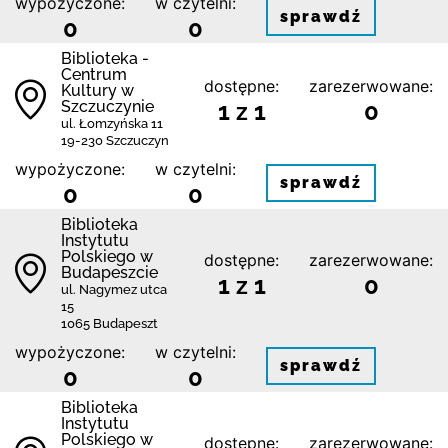
wypożyczone:
w czytelni:
sprawdź
0
0
Biblioteka -
Centrum
dostępne:
zarezerwowane:
Kultury w
Szczuczynie
1 z 1
0
ul. Łomzyńska 11
19-230 Szczuczyn
wypożyczone:
w czytelni:
sprawdź
0
0
Biblioteka
Instytutu
Polskiego w
dostępne:
zarezerwowane:
Budapeszcie
1 z 1
0
ul. Nagymez utca
15
1065 Budapeszt
wypożyczone:
w czytelni:
sprawdź
0
0
Biblioteka
Instytutu
Polskiego w
dostępne:
zarezerwowane: