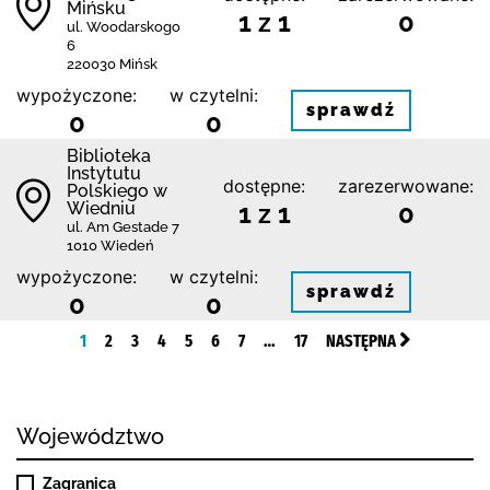
Mińsku
1 z 1
0
ul. Woodarskogo
6
220030 Mińsk
wypożyczone:
w czytelni:
sprawdź
0
0
Biblioteka
Instytutu
dostępne:
zarezerwowane:
Polskiego w
Wiedniu
1 z 1
0
ul. Am Gestade 7
1010 Wiedeń
wypożyczone:
w czytelni:
sprawdź
0
0
1
2
3
4
5
6
7
…
17
NASTĘPNA
Województwo
Zagranica