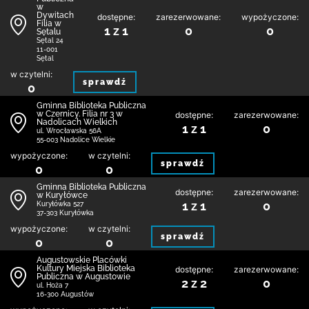
w
Dywitach
dostępne:
zarezerwowane:
wypożyczone:
Filia w
1 z 1
0
0
Sętalu
Sętal 24
11-001
Sętal
w czytelni:
sprawdź
0
Gminna Biblioteka Publiczna
w Czernicy. Filia nr 3 w
dostępne:
zarezerwowane:
Nadolicach Wielkich
1 z 1
0
ul. Wrocławska 56A
55-003 Nadolice Wielkie
wypożyczone:
w czytelni:
sprawdź
0
0
Gminna Biblioteka Publiczna
dostępne:
zarezerwowane:
w Kuryłówce
1 z 1
0
Kuryłówka 527
37-303 Kuryłówka
wypożyczone:
w czytelni:
sprawdź
0
0
Augustowskie Placówki
Kultury Miejska Biblioteka
dostępne:
zarezerwowane:
Publiczna w Augustowie
2 z 2
0
ul. Hoża 7
16-300 Augustów