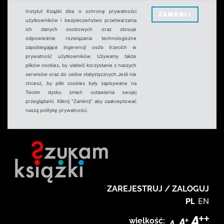
Instytut Książki dba o ochronę prywatności
ZAMKNIJ
użytkowników i bezpieczeństwo przetwarzania
ich danych osobowych oraz stosuje
odpowiednie rozwiązania technologiczne
zapobiegające ingerencji osób trzecich w
prywatność użytkowników. Używamy także
plików cookies, by ułatwić korzystanie z naszych
serwisów oraz do celów statystycznych.Jeśli nie
chcesz, by pliki cookies były zapisywane na
Twoim dysku zmień ustawienia swojej
przeglądarki. Kliknij "Zamknij" aby zaakceptować
naszą politykę prywatności.
ZAREJESTRUJ / ZALOGUJ
PL
EN
wielkość: