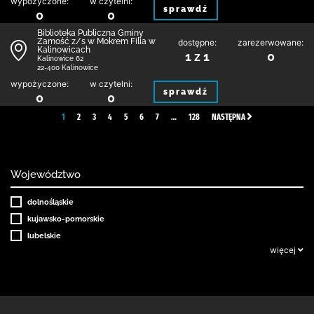
wypożyczone:
w czytelni:
sprawdź
0
0
Biblio­teka Publiczna Gminy
Zamość z/s w Mokrem Filia w
dostępne:
zarezerwowane:
Kalinowicach
1 z 1
0
Kalinowice 62
22-400 Kalinowice
wypożyczone:
w czytelni:
sprawdź
0
0
1
2
3
4
5
6
7
…
128
NASTĘPNA
Województwo
dolnośląskie
kujawsko-pomorskie
lubelskie
więcej