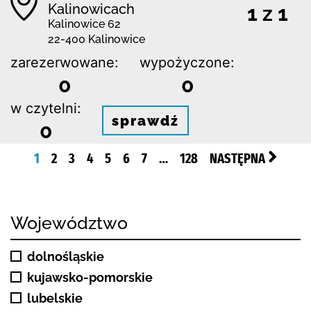
Kalinowicach
1 z 1
Kalinowice 62
22-400 Kalinowice
zarezerwowane:
wypożyczone:
0
0
w czytelni:
sprawdź
0
1
2
3
4
5
6
7
…
128
NASTĘPNA
Województwo
dolnośląskie
kujawsko-pomorskie
lubelskie