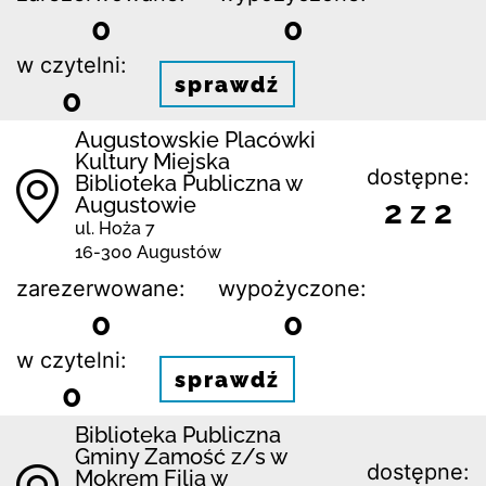
0
0
w czytelni:
sprawdź
0
Augustowskie Placówki
Kultury Miejska
dostępne:
Biblioteka Publiczna w
Augustowie
2 z 2
ul. Hoża 7
16-300 Augustów
zarezerwowane:
wypożyczone:
0
0
w czytelni:
sprawdź
0
Biblio­teka Publiczna
Gminy Zamość z/s w
dostępne:
Mokrem Filia w