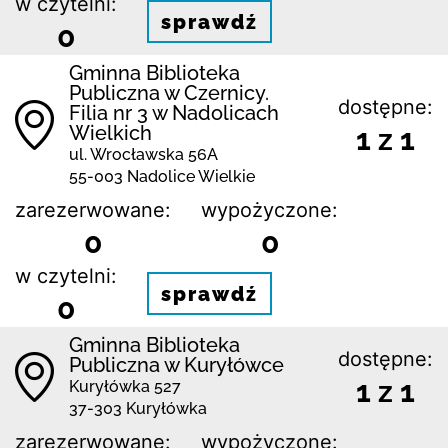
w czytelni:
sprawdź
0
Gminna Biblioteka
Publiczna w Czernicy.
dostępne:
Filia nr 3 w Nadolicach
Wielkich
1 z 1
ul. Wrocławska 56A
55-003 Nadolice Wielkie
zarezerwowane:
wypożyczone:
0
0
w czytelni:
sprawdź
0
Gminna Biblioteka
dostępne:
Publiczna w Kuryłówce
1 z 1
Kuryłówka 527
37-303 Kuryłówka
zarezerwowane:
wypożyczone: