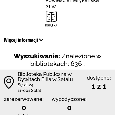
Powieść amerykańska
21 w.
Więcej informacji
Wyszukiwanie:
Znalezione w
bibliotekach: 636 .
Biblioteka Publiczna w
dostępne:
Dywitach Filia w Sętalu
1 z 1
Sętal 24
11-001 Sętal
zarezerwowane:
wypożyczone:
0
0