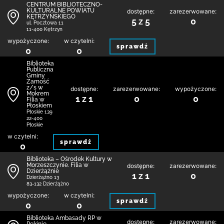
CENTRUM BIBLIOTECZNO-
KULTURALNE POWIATU
dostępne:
zarezerwowane:
KĘTRZYŃSKIEGO
5 z 5
0
ul. Pocztowa 11
11-400 Kętrzyn
wypożyczone:
w czytelni:
sprawdź
0
0
Biblio­teka
Publiczna
Gminy
Zamość
z/s w
dostępne:
zarezerwowane:
wypożyczone:
Mokrem
1 z 1
0
0
Filia w
Płoskiem
Płoskie 139
22-400
Płoskie
w czytelni:
sprawdź
0
Biblioteka – Ośrodek Kultury w
Morzeszczynie. Filia w
dostępne:
zarezerwowane:
Dzierżążnie
1 z 1
0
Dzierżążno 13
83-132 Dzierżążno
wypożyczone:
w czytelni:
sprawdź
0
0
Biblioteka Ambasady RP w
dostępne:
zarezerwowane: