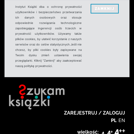
Instytut Książki dba o ochronę prywatności
ZAMKNIJ
użytkowników i bezpieczeństwo przetwarzania
ich danych osobowych oraz stosuje
odpowiednie rozwiązania technologiczne
zapobiegające ingerencji osób trzecich w
prywatność użytkowników. Używamy także
plików cookies, by ułatwić korzystanie z naszych
serwisów oraz do celów statystycznych.Jeśli nie
chcesz, by pliki cookies były zapisywane na
Twoim dysku zmień ustawienia swojej
przeglądarki. Kliknij "Zamknij" aby zaakceptować
naszą politykę prywatności.
ZAREJESTRUJ / ZALOGUJ
PL
EN
wielkość: