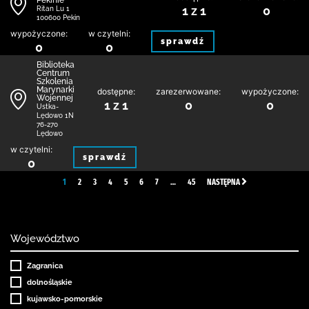
Pekinie
1 z 1
0
Ritan Lu 1
100600 Pekin
wypożyczone:
w czytelni:
sprawdź
0
0
Biblioteka
Centrum
Szkolenia
Marynarki
dostępne:
zarezerwowane:
wypożyczone:
Wojennej
1 z 1
0
0
Ustka-
Lędowo 1N
76-270
Lędowo
w czytelni:
sprawdź
0
1
2
3
4
5
6
7
…
45
NASTĘPNA
Województwo
Zagranica
dolnośląskie
kujawsko-pomorskie