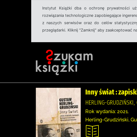
Instytut Książki dba o ochronę prywatności u
rozwiązania technologiczne zapobiegające ingeren
z naszych serwisów oraz do celów statystyczny
przeglądarki. Kliknij "Zamknij" aby zaakceptować n
Inny świat : zapis
HERLING-GRUDZIŃSKI,
Rok wydania: 2021.
Herling-Grudziński, Gu