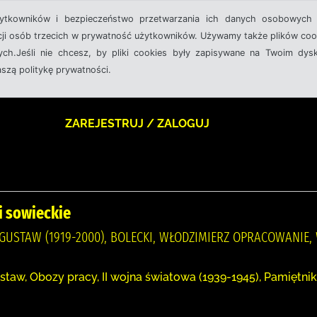
żytkowników i bezpieczeństwo przetwarzania ich danych osobowych 
cji osób trzecich w prywatność użytkowników. Używamy także plików cook
ch.Jeśli nie chcesz, by pliki cookies były zapisywane na Twoim dysk
aszą politykę prywatności.
ZAREJESTRUJ / ZALOGUJ
ki sowieckie
 GUSTAW (1919-2000), BOLECKI, WŁODZIMIERZ OPRACOWANIE
staw, Obozy pracy, II wojna światowa (1939-1945), Pamiętniki