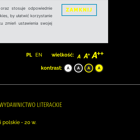
oraz stosuje odpowiednie
ZAMKNIJ
ies, by ułatwić korzystanie
u zmień ustawienia swojej
PL
EN
wielkość:
kontrast:
, WYDAWNICTWO LITERACKIE
 polskie - 20 w.