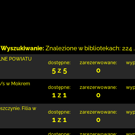
Wyszukiwanie:
Znalezione w bibliotekach: 224 .
LNE POWIATU
dostępne:
zarezerwowane:
wyp
5 z 5
0
 z/s w Mokrem
dostępne:
zarezerwowane:
wyp
1 z 1
0
zczynie. Filia w
dostępne:
zarezerwowane:
wyp
1 z 1
0
dostępne:
zarezerwowane:
wyp