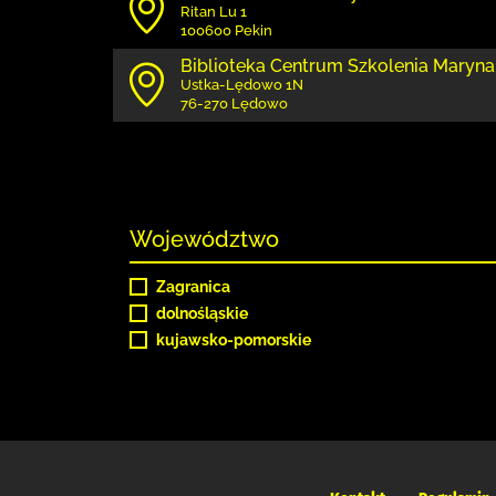
Ritan Lu 1
100600 Pekin
Biblioteka Centrum Szkolenia Maryna
Ustka-Lędowo 1N
76-270 Lędowo
Województwo
Zagranica
dolnośląskie
kujawsko-pomorskie