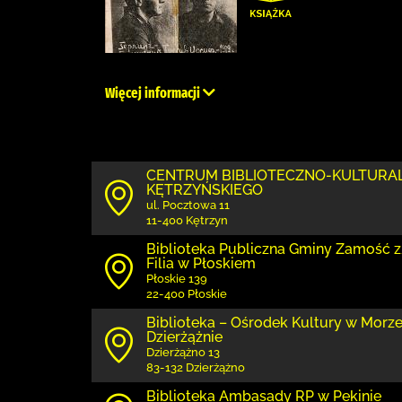
Więcej informacji
CENTRUM BIBLIOTECZNO-KULTURA
KĘTRZYŃSKIEGO
ul. Pocztowa 11
11-400 Kętrzyn
Biblio­teka Publiczna Gminy Zamość
Filia w Płoskiem
Płoskie 139
22-400 Płoskie
Biblioteka – Ośrodek Kultury w Morzes
Dzierżążnie
Dzierżążno 13
83-132 Dzierżążno
Biblioteka Ambasady RP w Pekinie