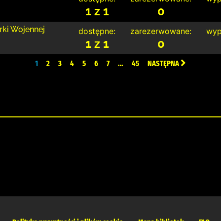
1 z 1
0
rki Wojennej
dostępne:
zarezerwowane:
wyp
1 z 1
0
1
2
3
4
5
6
7
…
45
NASTĘPNA