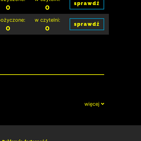
sprawdź
0
0
ożyczone:
w czytelni:
sprawdź
0
0
więcej