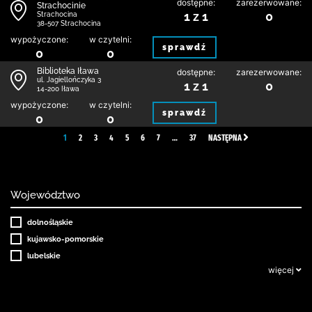
dostępne:
zarezerwowane:
Strachocinie
1 z 1
0
Strachocina
38-507 Strachocina
wypożyczone:
w czytelni:
sprawdź
0
0
Biblioteka Iława
dostępne:
zarezerwowane:
ul. Jagiellończyka 3
1 z 1
0
14-200 Iława
wypożyczone:
w czytelni:
sprawdź
0
0
1
2
3
4
5
6
7
…
37
NASTĘPNA
Województwo
dolnośląskie
kujawsko-pomorskie
lubelskie
więcej