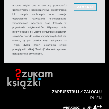
Instytut Książki dba o ochronę prywatności
ZAMKNIJ
użytkowników i bezpieczeństwo przetwarzania
ich danych osobowych oraz stosuje
odpowiednie rozwiązania technologiczne
zapobiegające ingerencji osób trzecich w
prywatność użytkowników. Używamy także
plików cookies, by ułatwić korzystanie z naszych
serwisów oraz do celów statystycznych.Jeśli nie
chcesz, by pliki cookies były zapisywane na
Twoim dysku zmień ustawienia swojej
przeglądarki. Kliknij "Zamknij" aby zaakceptować
naszą politykę prywatności.
ZAREJESTRUJ / ZALOGUJ
PL
EN
wielkość: