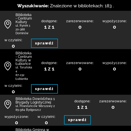
Wyszukiwanie:
Znalezione w bibliotekach: 183 .
Biblioteka
- Centrum
dostępne:
zarezerwowane:
wypożyczone:
Kultury
1 z 1
0
0
ul. Rynek 1
20-388
Dominów
w czytelni:
sprawdź
0
Biblioteka
- Centrum
Kultury w
dostępne:
zarezerwowane:
wypożyczone:
Łubiance
1 z 1
0
0
ul. Toruńska
4
87-152
Łubianka
w czytelni:
sprawdź
0
Biblioteka Dowództwa 1
dostępne:
zarezerwowane:
Brygady Logistycznej
1 z 1
0
ul. Powstańców Warszawy 2
85-984 Bydgoszcz
wypożyczone:
w czytelni:
sprawdź
0
0
Biblioteka Gminna w