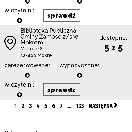
0
0
w czytelni:
sprawdź
0
Biblio­teka Publiczna
Gminy Zamość z/s w
dostępne:
Mokrem
5 z 5
Mokre 116
22-400 Mokre
zarezerwowane:
wypożyczone:
0
0
w czytelni:
sprawdź
0
1
2
3
4
5
6
7
…
133
NASTĘPNA