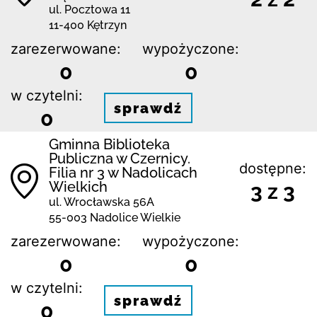
ul. Pocztowa 11
11-400 Kętrzyn
zarezerwowane:
wypożyczone:
0
0
w czytelni:
sprawdź
0
Gminna Biblioteka
Publiczna w Czernicy.
dostępne:
Filia nr 3 w Nadolicach
Wielkich
3 z 3
ul. Wrocławska 56A
55-003 Nadolice Wielkie
zarezerwowane:
wypożyczone:
0
0
w czytelni:
sprawdź
0