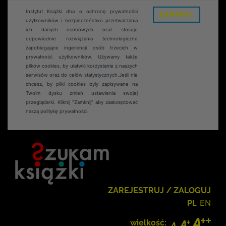
Instytut Książki dba o ochronę prywatności
ZAMKNIJ
użytkowników i bezpieczeństwo przetwarzania
ich danych osobowych oraz stosuje
odpowiednie rozwiązania technologiczne
zapobiegające ingerencji osób trzecich w
prywatność użytkowników. Używamy także
plików cookies, by ułatwić korzystanie z naszych
serwisów oraz do celów statystycznych.Jeśli nie
chcesz, by pliki cookies były zapisywane na
Twoim dysku zmień ustawienia swojej
przeglądarki. Kliknij "Zamknij" aby zaakceptować
naszą politykę prywatności.
ZAREJESTRUJ / ZALOGUJ
PL
EN
wielkość: