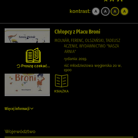
kontrast:
Chłopcy z Placu Broni
MOLNÁR, FERENC, OLSZAŃSKI, TADEUSZ
TŁUMACZENIE, WYDAWNICTWO "NASZA
KSIĘGARNIA"
Rok wydania: 2019.
Proszę czekać...
Powieść młodzieżowa węgierska 20 w.,
1801-1900
Więcej informacji
Województwo