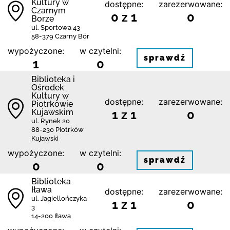
Kultury w
dostępne:
zarezerwowane:
Czarnym
0 z 1
0
Borze
ul. Sportowa 43
58-379 Czarny Bór
wypożyczone:
w czytelni:
sprawdź
1
0
Biblioteka i
Ośrodek
Kultury w
dostępne:
zarezerwowane:
Piotrkowie
Kujawskim
1 z 1
0
ul. Rynek 20
88-230 Piotrków
Kujawski
wypożyczone:
w czytelni:
sprawdź
0
0
Biblioteka
Iława
dostępne:
zarezerwowane:
ul. Jagiellończyka
1 z 1
0
3
14-200 Iława