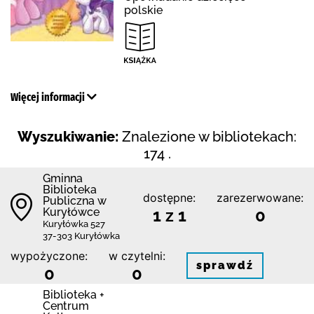
polskie
Więcej informacji
Wyszukiwanie:
Znalezione w bibliotekach:
174 .
Gminna
Biblioteka
dostępne:
zarezerwowane:
Publiczna w
Kuryłówce
1 z 1
0
Kuryłówka 527
37-303 Kuryłówka
wypożyczone:
w czytelni:
sprawdź
0
0
Biblioteka +
Centrum