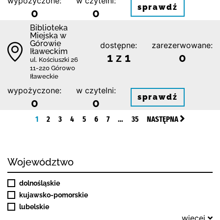
wypożyczone:
w czytelni:
sprawdź
0
0
Biblioteka
Miejska w
Górowie
dostępne:
zarezerwowane:
Iławeckim
1 z 1
0
ul. Kościuszki 26
11-220 Górowo
Iławeckie
wypożyczone:
w czytelni:
sprawdź
0
0
1
2
3
4
5
6
7
…
35
NASTĘPNA
Województwo
dolnośląskie
kujawsko-pomorskie
lubelskie
więcej