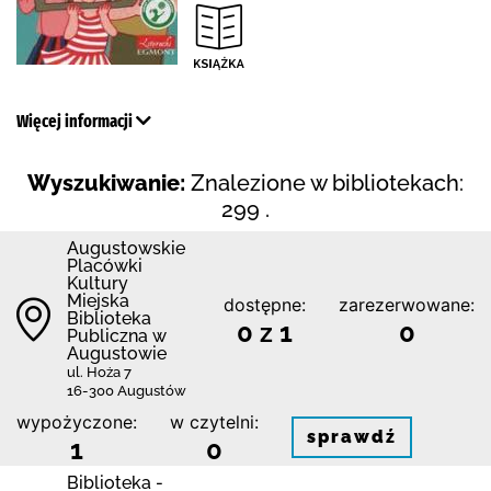
Więcej informacji
Wyszukiwanie:
Znalezione w bibliotekach:
299 .
Augustowskie
Placówki
Kultury
Miejska
dostępne:
zarezerwowane:
Biblioteka
0 z 1
0
Publiczna w
Augustowie
ul. Hoża 7
16-300 Augustów
wypożyczone:
w czytelni:
sprawdź
1
0
Biblioteka -