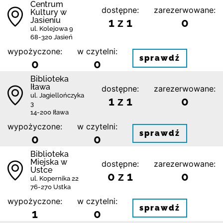
Centrum
dostępne:
zarezerwowane:
Kultury w
Jasieniu
1 z 1
0
ul. Kolejowa 9
68-320 Jasień
wypożyczone:
w czytelni:
sprawdź
0
0
Biblioteka
Iława
dostępne:
zarezerwowane:
ul. Jagiellończyka
1 z 1
0
3
14-200 Iława
wypożyczone:
w czytelni:
sprawdź
0
0
Biblioteka
Miejska w
dostępne:
zarezerwowane:
Ustce
0 z 1
0
ul. Kopernika 22
76-270 Ustka
wypożyczone:
w czytelni:
sprawdź
1
0