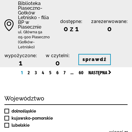
Biblioteka
Piaseczno-
Gołków
Letnisko - filia
dostępne:
zarezerwowane:
BP w
Piasecznie
0 z 1
0
ul. Główna 5a
05-500 Piaseczno
(Gołków-
Letnisko)
wypożyczone:
w czytelni:
sprawdź
1
0
1
2
3
4
5
6
7
…
60
NASTĘPNA
Województwo
dolnośląskie
kujawsko-pomorskie
lubelskie
więcej