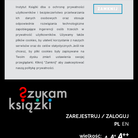
Instytut Książki dba o ochronę prywatności
ZAMKNIJ
użytkowników i bezpieczeństwo przetwarzania
ich danych osobowych oraz stosuje
odpowiednie rozwiązania technologiczne
zapobiegające ingerencji osób trzecich w
prywatność użytkowników. Używamy także
plików cookies, by ułatwić korzystanie z naszych
serwisów oraz do celów statystycznych.Jeśli nie
chcesz, by pliki cookies były zapisywane na
Twoim dysku zmień ustawienia swojej
przeglądarki. Kliknij "Zamknij" aby zaakceptować
naszą politykę prywatności.
ZAREJESTRUJ / ZALOGUJ
PL
EN
wielkość: