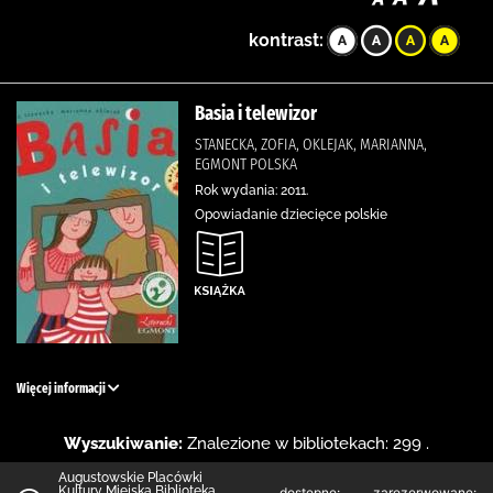
kontrast:
Basia i telewizor
STANECKA, ZOFIA, OKLEJAK, MARIANNA,
EGMONT POLSKA
Rok wydania: 2011.
Opowiadanie dziecięce polskie
Więcej informacji
Wyszukiwanie:
Znalezione w bibliotekach: 299 .
Augustowskie Placówki
Kultury Miejska Biblioteka
dostępne:
zarezerwowane: