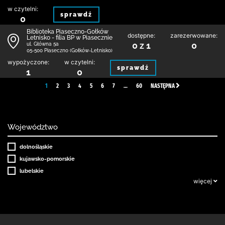
w czytelni:
sprawdź
0
Biblioteka Piaseczno-Gołków
dostępne:
zarezerwowane:
Letnisko - filia BP w Piasecznie
0 z 1
0
ul. Główna 5a
05-500 Piaseczno (Gołków-Letnisko)
wypożyczone:
w czytelni:
sprawdź
1
0
1
2
3
4
5
6
7
…
60
NASTĘPNA
Województwo
dolnośląskie
kujawsko-pomorskie
lubelskie
więcej