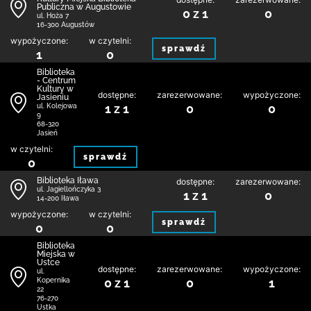
Publiczna w Augustowie
0 z 1
0
ul. Hoża 7
16-300 Augustów
wypożyczone:
w czytelni:
sprawdź
1
0
Biblioteka
- Centrum
Kultury w
dostępne:
zarezerwowane:
wypożyczone:
Jasieniu
1 z 1
0
0
ul. Kolejowa
9
68-320
Jasień
w czytelni:
sprawdź
0
Biblioteka Iława
dostępne:
zarezerwowane:
ul. Jagiellończyka 3
1 z 1
0
14-200 Iława
wypożyczone:
w czytelni:
sprawdź
0
0
Biblioteka
Miejska w
Ustce
dostępne:
zarezerwowane:
wypożyczone:
ul.
0 z 1
0
1
Kopernika
22
76-270
Ustka