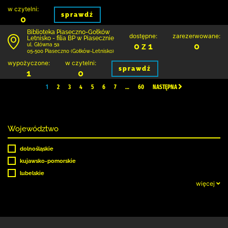
w czytelni:
sprawdź
0
Biblioteka Piaseczno-Gołków
dostępne:
zarezerwowane:
Letnisko - filia BP w Piasecznie
0 z 1
0
ul. Główna 5a
05-500 Piaseczno (Gołków-Letnisko)
wypożyczone:
w czytelni:
sprawdź
1
0
1
2
3
4
5
6
7
…
60
NASTĘPNA
Województwo
dolnośląskie
kujawsko-pomorskie
lubelskie
więcej