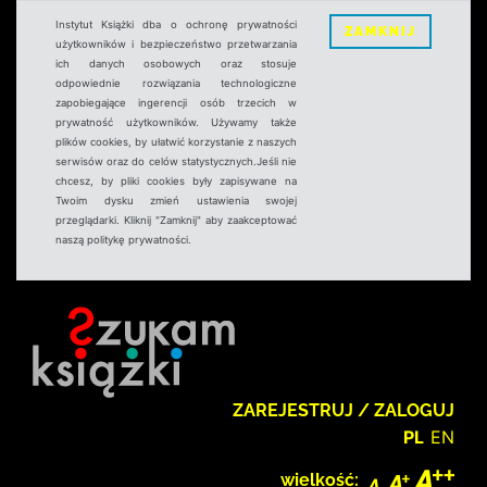
Instytut Książki dba o ochronę prywatności
ZAMKNIJ
użytkowników i bezpieczeństwo przetwarzania
ich danych osobowych oraz stosuje
odpowiednie rozwiązania technologiczne
zapobiegające ingerencji osób trzecich w
prywatność użytkowników. Używamy także
plików cookies, by ułatwić korzystanie z naszych
serwisów oraz do celów statystycznych.Jeśli nie
chcesz, by pliki cookies były zapisywane na
Twoim dysku zmień ustawienia swojej
przeglądarki. Kliknij "Zamknij" aby zaakceptować
naszą politykę prywatności.
ZAREJESTRUJ / ZALOGUJ
PL
EN
wielkość: