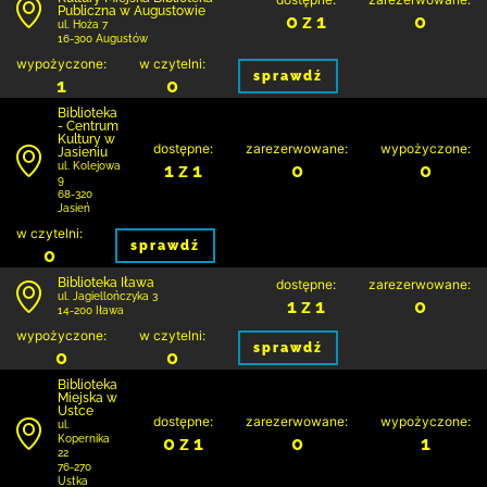
Publiczna w Augustowie
0 z 1
0
ul. Hoża 7
16-300 Augustów
wypożyczone:
w czytelni:
sprawdź
1
0
Biblioteka
- Centrum
Kultury w
dostępne:
zarezerwowane:
wypożyczone:
Jasieniu
1 z 1
0
0
ul. Kolejowa
9
68-320
Jasień
w czytelni:
sprawdź
0
Biblioteka Iława
dostępne:
zarezerwowane:
ul. Jagiellończyka 3
1 z 1
0
14-200 Iława
wypożyczone:
w czytelni:
sprawdź
0
0
Biblioteka
Miejska w
Ustce
dostępne:
zarezerwowane:
wypożyczone:
ul.
0 z 1
0
1
Kopernika
22
76-270
Ustka