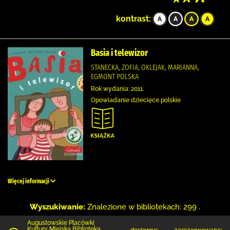
kontrast:
Basia i telewizor
STANECKA, ZOFIA, OKLEJAK, MARIANNA,
EGMONT POLSKA
Rok wydania: 2011.
Opowiadanie dziecięce polskie
Więcej informacji
Wyszukiwanie:
Znalezione w bibliotekach: 299 .
Augustowskie Placówki
Kultury Miejska Biblioteka
dostępne:
zarezerwowane: