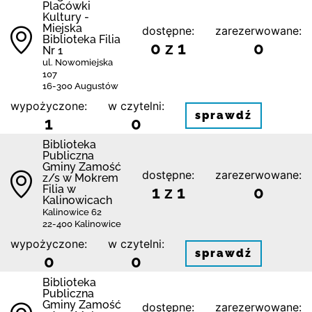
Placówki
Kultury -
Miejska
dostępne:
zarezerwowane:
Biblioteka Filia
0 z 1
0
Nr 1
ul. Nowomiejska
107
16-300 Augustów
wypożyczone:
w czytelni:
sprawdź
1
0
Biblio­teka
Publiczna
Gminy Zamość
dostępne:
zarezerwowane:
z/s w Mokrem
Filia w
1 z 1
0
Kalinowicach
Kalinowice 62
22-400 Kalinowice
wypożyczone:
w czytelni:
sprawdź
0
0
Biblio­teka
Publiczna
Gminy Zamość
dostępne:
zarezerwowane: