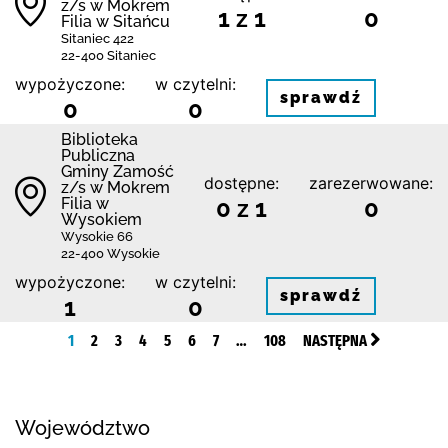
z/s w Mokrem
1 z 1
0
Filia w Sitańcu
Sitaniec 422
22-400 Sitaniec
wypożyczone:
w czytelni:
sprawdź
0
0
Biblio­teka
Publiczna
Gminy Zamość
dostępne:
zarezerwowane:
z/s w Mokrem
Filia w
0 z 1
0
Wysokiem
Wysokie 66
22-400 Wysokie
wypożyczone:
w czytelni:
sprawdź
1
0
1
2
3
4
5
6
7
…
108
NASTĘPNA
Województwo