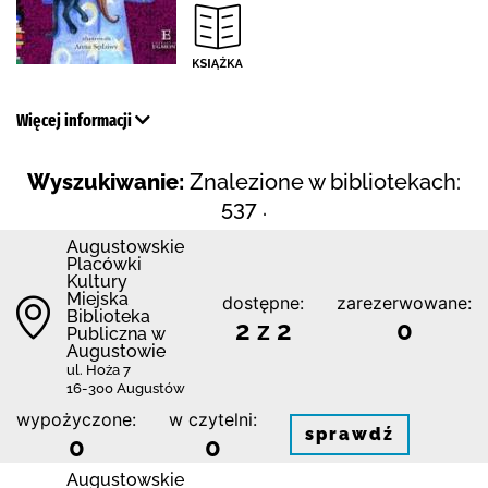
Więcej informacji
Wyszukiwanie:
Znalezione w bibliotekach:
537 .
Augustowskie
Placówki
Kultury
Miejska
dostępne:
zarezerwowane:
Biblioteka
2 z 2
0
Publiczna w
Augustowie
ul. Hoża 7
16-300 Augustów
wypożyczone:
w czytelni:
sprawdź
0
0
Augustowskie