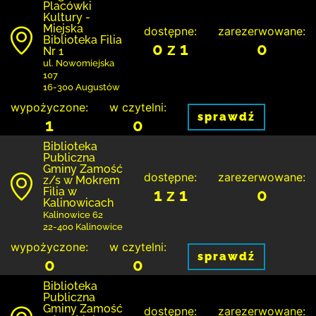
Placówki
Kultury -
Miejska
dostępne:
zarezerwowane:
Biblioteka Filia
0 z 1
0
Nr 1
ul. Nowomiejska
107
16-300 Augustów
wypożyczone:
w czytelni:
sprawdź
1
0
Biblio­teka
Publiczna
Gminy Zamość
dostępne:
zarezerwowane:
z/s w Mokrem
Filia w
1 z 1
0
Kalinowicach
Kalinowice 62
22-400 Kalinowice
wypożyczone:
w czytelni:
sprawdź
0
0
Biblio­teka
Publiczna
Gminy Zamość
dostępne:
zarezerwowane: