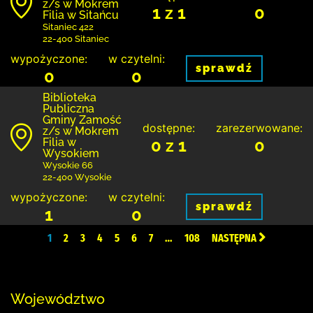
z/s w Mokrem
1 z 1
0
Filia w Sitańcu
Sitaniec 422
22-400 Sitaniec
wypożyczone:
w czytelni:
sprawdź
0
0
Biblio­teka
Publiczna
Gminy Zamość
dostępne:
zarezerwowane:
z/s w Mokrem
Filia w
0 z 1
0
Wysokiem
Wysokie 66
22-400 Wysokie
wypożyczone:
w czytelni:
sprawdź
1
0
1
2
3
4
5
6
7
…
108
NASTĘPNA
Województwo