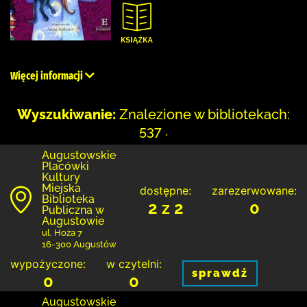
Więcej informacji
Wyszukiwanie:
Znalezione w bibliotekach:
537 .
Augustowskie
Placówki
Kultury
Miejska
dostępne:
zarezerwowane:
Biblioteka
2 z 2
0
Publiczna w
Augustowie
ul. Hoża 7
16-300 Augustów
wypożyczone:
w czytelni:
sprawdź
0
0
Augustowskie