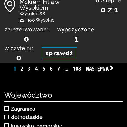
dostępne:
Mokrem Filia w
Wysokiem
0 z 1
Wysokie 66
22-400 Wysokie
zarezerwowane:
wypożyczone:
0
1
w czytelni:
sprawdź
0
1
2
3
4
5
6
7
…
108
NASTĘPNA
Województwo
Zagranica
dolnośląskie
kujawsko-pomorskie