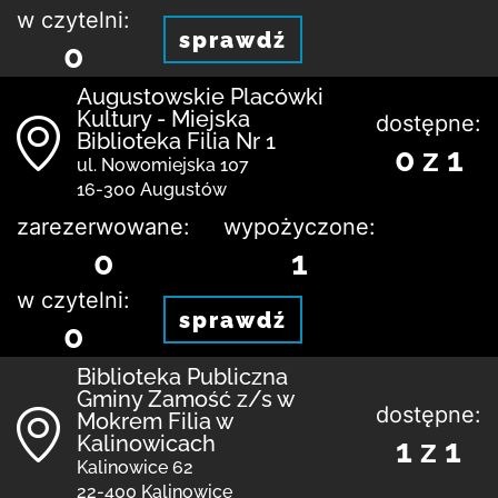
w czytelni:
sprawdź
0
Augustowskie Placówki
Kultury - Miejska
dostępne:
Biblioteka Filia Nr 1
0 z 1
ul. Nowomiejska 107
16-300 Augustów
zarezerwowane:
wypożyczone:
0
1
w czytelni:
sprawdź
0
Biblio­teka Publiczna
Gminy Zamość z/s w
dostępne:
Mokrem Filia w
Kalinowicach
1 z 1
Kalinowice 62
22-400 Kalinowice