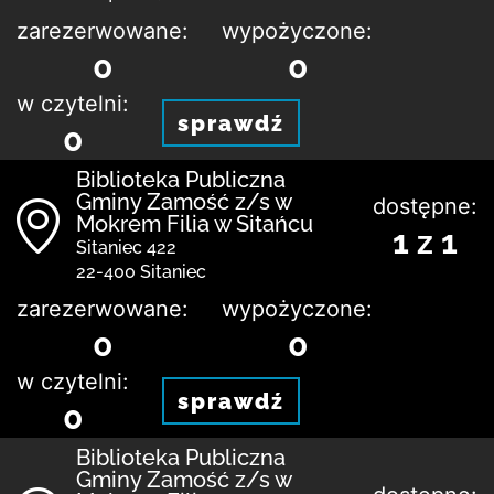
zarezerwowane:
wypożyczone:
0
0
w czytelni:
sprawdź
0
Biblio­teka Publiczna
Gminy Zamość z/s w
dostępne:
Mokrem Filia w Sitańcu
1 z 1
Sitaniec 422
22-400 Sitaniec
zarezerwowane:
wypożyczone:
0
0
w czytelni:
sprawdź
0
Biblio­teka Publiczna
Gminy Zamość z/s w