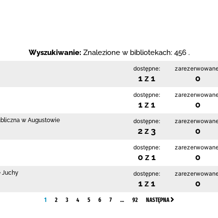
Wyszukiwanie:
Znalezione w bibliotekach: 456 .
dostępne:
zarezerwowane
1 z 1
0
dostępne:
zarezerwowane
1 z 1
0
ubliczna w Augustowie
dostępne:
zarezerwowane
2 z 3
0
dostępne:
zarezerwowane
0 z 1
0
e Juchy
dostępne:
zarezerwowane
1 z 1
0
1
2
3
4
5
6
7
…
92
NASTĘPNA