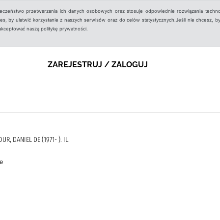
ieczeństwo przetwarzania ich danych osobowych oraz stosuje odpowiednie rozwiązania techno
, by ułatwić korzystanie z naszych serwisów oraz do celów statystycznych.Jeśli nie chcesz, by
aakceptować naszą politykę prywatności.
ZAREJESTRUJ / ZALOGUJ
UR, DANIEL DE (1971- ). IL.
e