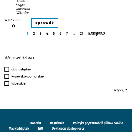
Hlonda 1
02-972
Warszawa
(Wilanów)
w czytelni:
sprawdź
0
1
2
3
4
5
6
7
…
24
NASTĘPNA
Województwo
dolnośląskie
kujawsko-pomorskie
lubelskie
więcej
Kontakt
Regulamin
Polityka prywatności i plików cookie
Mapa bibliotek
FAQ
Deklaracja dostępności