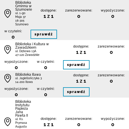
Biblioteka
Gminna w
Szumowie
dostępne:
zarezerwowane:
wypożyczone:
ul. 1-go
1 z 1
0
0
Maja 37
18-305
Szumowo
w czytelni:
sprawdź
0
Biblioteka i Kultura w
dostępne:
zarezerwowane:
Zawadzkiem
1 z 1
0
ul. Dębowa 13A
47-120 Zawadzkie
wypożyczone:
w czytelni:
sprawdź
0
0
Biblioteka Iława
dostępne:
zarezerwowane:
ul. Jagiellończyka 3
1 z 1
0
14-200 Iława
wypożyczone:
w czytelni:
sprawdź
0
0
Biblioteka
Instytutu
Papieża
Jana
Pawła II
dostępne:
zarezerwowane:
wypożyczone:
ul. Ks.
1 z 1
0
0
Prymasa
Augusta