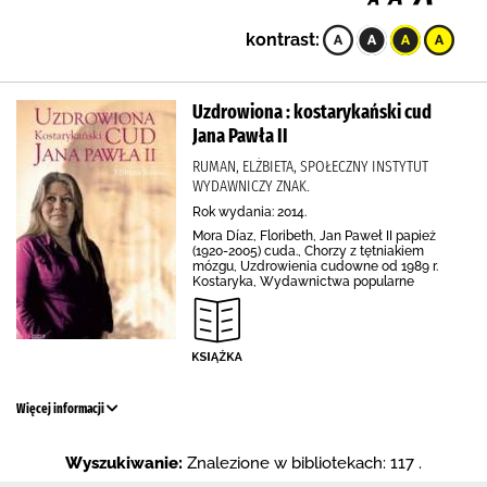
kontrast:
Uzdrowiona : kostarykański cud
Jana Pawła II
RUMAN, ELŻBIETA, SPOŁECZNY INSTYTUT
WYDAWNICZY ZNAK.
Rok wydania: 2014.
Mora Díaz, Floribeth, Jan Paweł II papież
(1920-2005) cuda., Chorzy z tętniakiem
mózgu, Uzdrowienia cudowne od 1989 r.
Kostaryka, Wydawnictwa popularne
Więcej informacji
Wyszukiwanie:
Znalezione w bibliotekach: 117 .