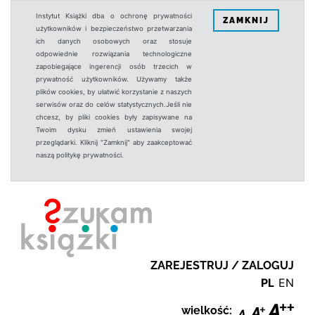
Instytut Książki dba o ochronę prywatności
ZAMKNIJ
użytkowników i bezpieczeństwo przetwarzania
ich danych osobowych oraz stosuje
odpowiednie rozwiązania technologiczne
zapobiegające ingerencji osób trzecich w
prywatność użytkowników. Używamy także
plików cookies, by ułatwić korzystanie z naszych
serwisów oraz do celów statystycznych.Jeśli nie
chcesz, by pliki cookies były zapisywane na
Twoim dysku zmień ustawienia swojej
przeglądarki. Kliknij "Zamknij" aby zaakceptować
naszą politykę prywatności.
ZAREJESTRUJ / ZALOGUJ
PL
EN
wielkość: